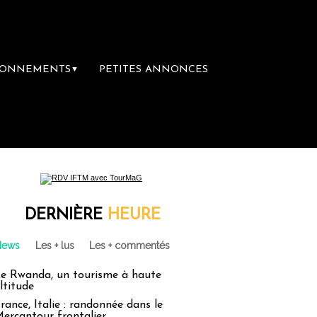
BONNEMENTS
PETITES ANNONCES
▼
DERNIÈRE
HEURE
News
Les + lus
Les + commentés
e Rwanda, un tourisme à haute
ltitude
rance, Italie : randonnée dans le
ercantour frontalier