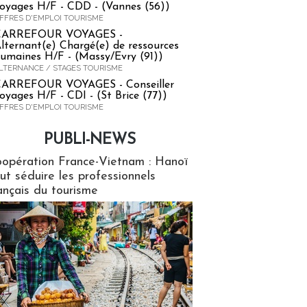
oyages H/F - CDD - (Vannes (56))
FFRES D'EMPLOI TOURISME
CARREFOUR VOYAGES -
lternant(e) Chargé(e) de ressources
umaines H/F - (Massy/Evry (91))
LTERNANCE / STAGES TOURISME
ARREFOUR VOYAGES - Conseiller
oyages H/F - CDI - (St Brice (77))
FFRES D'EMPLOI TOURISME
PUBLI-NEWS
ews
opération France-Vietnam : Hanoï
ut séduire les professionnels
ançais du tourisme