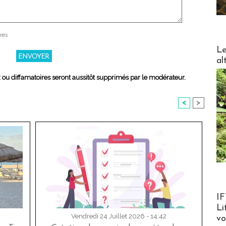
res
DESTI
Le
al
x ou diffamatoires seront aussitôt supprimés par le modérateur.
<
>
Product
IF
Li
Vendredi 24 Juillet 2026 - 14:42
v