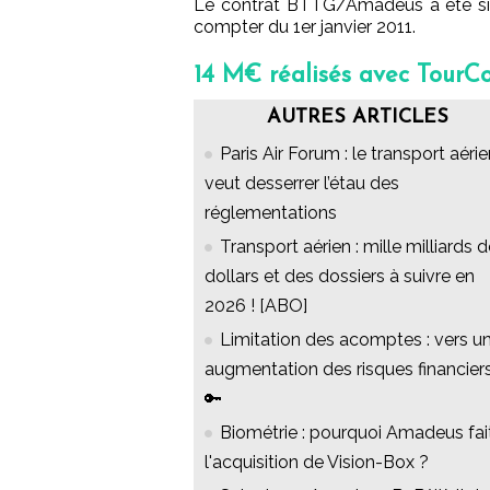
Le contrat BTTG/Amadeus a été sign
compter du 1er janvier 2011.
14 M€ réalisés avec TourCom
AUTRES ARTICLES
Paris Air Forum : le transport aéri
veut desserrer l’étau des
réglementations
Transport aérien : mille milliards 
dollars et des dossiers à suivre en
2026 ! [ABO]
Limitation des acomptes : vers u
augmentation des risques financier
🔑
Biométrie : pourquoi Amadeus fai
l'acquisition de Vision-Box ?