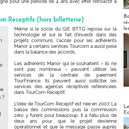
é pour une période de 4 ans avec effet rétroactif à
Bo
 Receptifs (hors billetterie)
ré
le
Même si le socle du GIE BTTG repose sur la
technologie et sur le fait d'investir dans des
en
projets communs, l'accès pour les adhérents
Manor à certains services Tourcom a aussi pesé
dans la balance des accords.
Les adhérents Manor qui le souhaitent – ils ne
de
sont pas nombreux – peuvent utiliser les
services de la centrale de paiement
TourFinance. Ils peuvent aussi solliciter les
services des agences réceptives référencées
ne
dans TourCom Réceptif.
s ?
L'idée de TourCom Réceptif est née en 2007. La
Distribu
Le
baisse des commissions puis la commission
Ed
t
zéro y furent pour beaucoup. Il a fallu plus de
deux ans pour que le projet devienne
opérationnel et que le message passe auprès