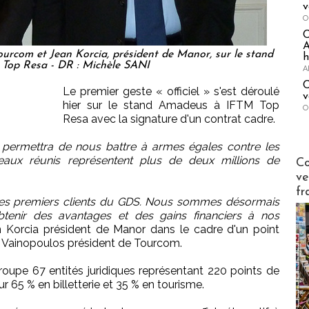
v
O
A
ourcom et Jean Korcia, président de Manor, sur le stand
h
Top Resa - DR : Michèle SANI
A
C
Le premier geste « officiel » s'est déroulé
v
hier sur le stand Amadeus à IFTM Top
O
Resa avec la signature d'un contrat cadre.
ermettra de nous battre à armes égales contre les
Publi-n
seaux réunis représentent plus de deux millions de
Co
ve
fr
 les premiers clients du GDS. Nous sommes désormais
tenir des avantages et des gains financiers à nos
n Korcia président de Manor dans le cadre d'un point
 Vainopoulos président de Tourcom.
oupe 67 entités juridiques représentant 220 points de
r 65 % en billetterie et 35 % en tourisme.