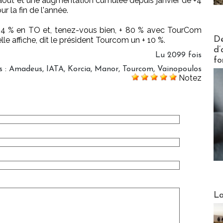
août et une augmentation cumulée depuis janvier de +4
 la fin de l'année.
 + 4 % en TO et, tenez-vous bien, + 80 % avec TourCom
Actus V
De
 elle affiche, dit le président Tourcom un + 10 %.
d’
Lu 2099 fois
fo
s
:
Amadeus
,
IATA
,
Korcia
,
Manor
,
Tourcom
,
Vainopoulos
Notez
Webinai
La