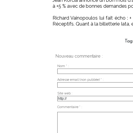
Jean Korcia annonce un bon mois d'
à +5 % avec de bonnes demandes pour
Richard Vainopoulos lui fait écho :
Réceptifs. Quant à la billetterie Iata,
Tag
Nouveau commentaire :
Nom * :
Adresse email (non publiée) * :
Site web :
Commentaire * :