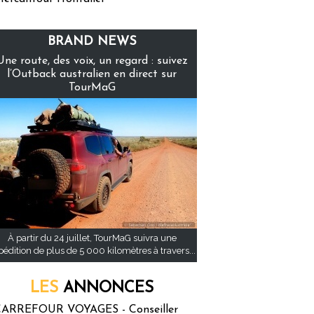
BRAND NEWS
Une route, des voix, un regard : suivez
l’Outback australien en direct sur
TourMaG
À partir du 24 juillet, TourMaG suivra une
pédition de plus de 5 000 kilomètres à travers...
LES
ANNONCES
ARREFOUR VOYAGES - Conseiller