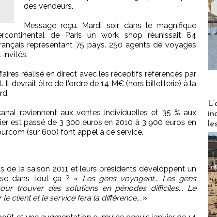
des vendeurs.
Message reçu. Mardi soir, dans le magnifique
rcontinental de Paris un work shop réunissait 84
 français représentant 75 pays. 250 agents de voyages
invités.
ffaires réalisé en direct avec les réceptifs référencés par
 devrait être de l'ordre de 14 M€ (hors billetterie) à la
rd.
Partez
L’
anal reviennent aux ventes individuelles et 35 % aux
in
ier est passé de 3 300 euros en 2010 à 3 900 euros en
le
urcom (sur 600) font appel à ce service.
s de la saison 2011 et leurs présidents développent un
crise dans tout ça ? «
Les gens voyagent... Les gens
ur trouver des solutions en périodes difficiles... Le
 le client et le service fera la différence...
»