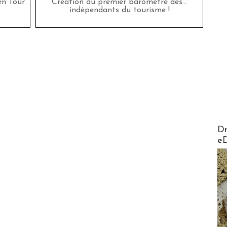
en Tour
Création du premier baromètre des…
indépendants du tourisme !
AirMa
Dr
e