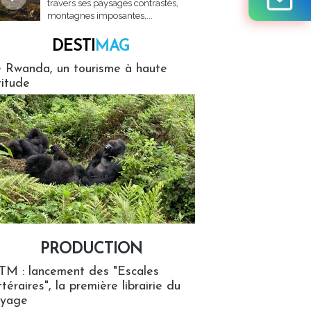
travers ses paysages contrastés,
montagnes imposantes,...
DESTI
MAG
MAG
 Rwanda, un tourisme à haute
titude
PRODUCTION
ion
TM : lancement des "Escales
ttéraires", la première librairie du
oyage