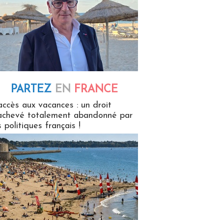
PARTEZ
EN
FRANCE
 en France
accès aux vacances : un droit
achevé totalement abandonné par
s politiques français !