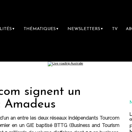
LITÉS
THÉMATIQUES
NEWSLETTERS
TV
A
▼
▼
▼
com signent un
ec Amadeus
L
 d'un an entre les deux réseaux indépendants Tourcom
a
ernier en un GIE baptisé BTTG (Business and Tourism
F
M