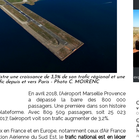
tre une croissance de 3,3% de son trafic régional et une
ex
afic depuis et vers Paris - Photo C. MOIRENC
En avril 2018, l’Aéroport Marseille Provence
a dépassé la barre des 800 000
C
passagers. Une première dans son histoire
v
 plateforme. Avec 809 509 passagers, soit 25 023
O
017, l’aéroport voit son trafic augmenter de 3,2%.
A
 en France et en Europe, notamment ceux d’Air France
h
A
tion Aérienne du Sud Est, le
trafic national est en léger