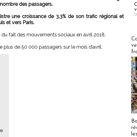
u nombre des passagers.
C
v
O
istre une croissance de 3,3% de son trafic régional et
s et vers Paris.
 du fait des mouvements sociaux en avril 2018.
Publi-n
Co
ve
 plus de 50 000 passagers sur le mois d’avril.
fr
Bo
ré
le
le