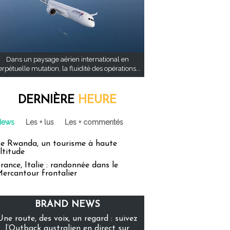
Dans un paysage aérien international en
rpétuelle mutation, la fluidité des opérations...
DERNIÈRE
HEURE
News
Les + lus
Les + commentés
e Rwanda, un tourisme à haute
ltitude
rance, Italie : randonnée dans le
ercantour frontalier
BRAND NEWS
Une route, des voix, un regard : suivez
l’Outback australien en direct sur