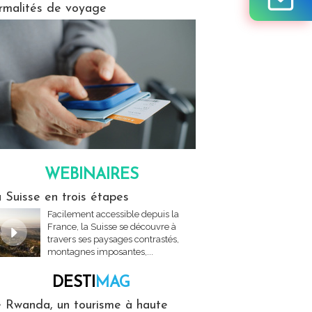
rmalités de voyage
WEBINAIRES
res
 Suisse en trois étapes
Facilement accessible depuis la
France, la Suisse se découvre à
travers ses paysages contrastés,
montagnes imposantes,...
DESTI
MAG
MAG
 Rwanda, un tourisme à haute