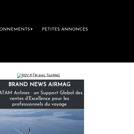
BONNEMENTS
PETITES ANNONCES
▼
mière librairie du voyage
Le groupe Sainte
BRAND NEWS AIRMAG
ATAM Airlines : un Support Global des
ventes d’Excellence pour les
professionnels du voyage