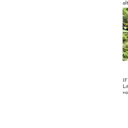
al
Product
IF
Li
v