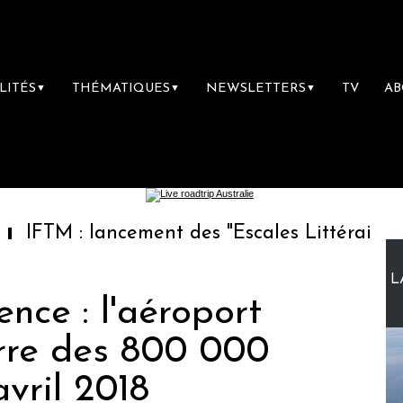
LITÉS
THÉMATIQUES
NEWSLETTERS
TV
A
▼
▼
▼
: lancement des "Escales Littéraires", la pre
L
ence : l'aéroport
rre des 800 000
vril 2018