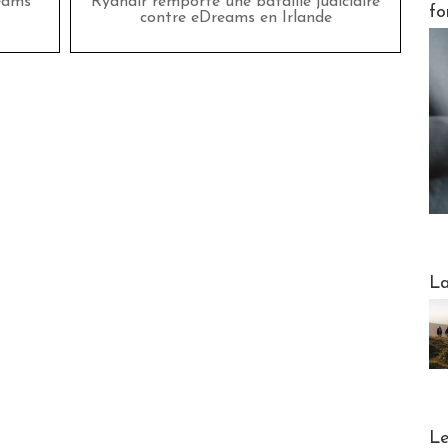
eams
Ryanair remporte une bataille judiciaire
fo
contre eDreams en Irlande
Webinai
La
DESTI
Le