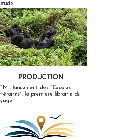
titude
PRODUCTION
ion
TM : lancement des "Escales
ttéraires", la première librairie du
oyage