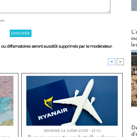
res
Partez
L’
in
le
x ou diffamatoires seront aussitôt supprimés par le modérateur.
<
>
Actus V
De
Vendredi 24 Juillet 2026 - 12:01
d’