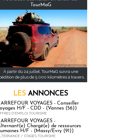
TourMaG
À partir du 24 juillet, TourMaG suivra une
pédition de plus de 5 000 kilomètres à travers...
LES
ANNONCES
ARREFOUR VOYAGES - Conseiller
oyages H/F - CDD - (Vannes (56))
FFRES D'EMPLOI TOURISME
CARREFOUR VOYAGES -
lternant(e) Chargé(e) de ressources
umaines H/F - (Massy/Evry (91))
LTERNANCE / STAGES TOURISME