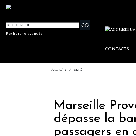
ACTUA
Recherche avancée
CONTACTS
Accueil
>
AirMaG
IFTM 
Marseille Prov
dépasse la ba
passagers en a