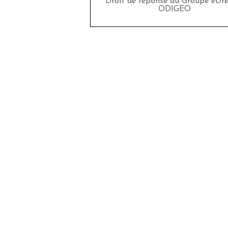
Droit de réponse du Groupe eDr
ODIGEO