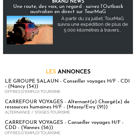
BRAND NEWS
Une route, des voix, un regard : suivez l’Outback
australien en direct sur TourMaG
À partir du 24 juillet, TourMaG
suivra une expédition de plus de
5 000 kilomètres à travers...
LES
ANNONCES
LE GROUPE SALAUN - Conseiller voyages H/F - CDI
- (Nancy (54))
OFFRES D'EMPLOI TOURISME
CARREFOUR VOYAGES - Alternant(e) Chargé(e) de
ressources humaines H/F - (Massy/Evry (91))
ALTERNANCE / STAGES TOURISME
CARREFOUR VOYAGES - Conseiller voyages H/F -
CDD - (Vannes (56))
OFFRES D'EMPLOI TOURISME