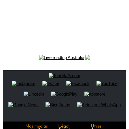
Nos médias
Légal
Utiles