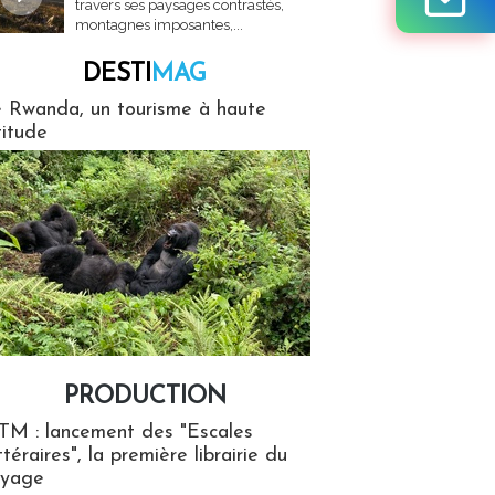
travers ses paysages contrastés,
montagnes imposantes,...
DESTI
MAG
MAG
 Rwanda, un tourisme à haute
titude
PRODUCTION
ion
TM : lancement des "Escales
ttéraires", la première librairie du
oyage