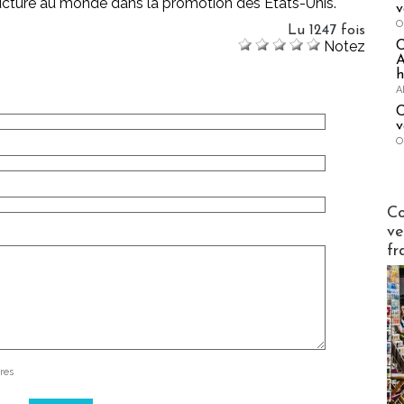
cture au monde dans la promotion des Etats-Unis.
v
O
Lu 1247 fois
Notez
A
h
A
C
v
O
Publi-n
Co
ve
fr
res