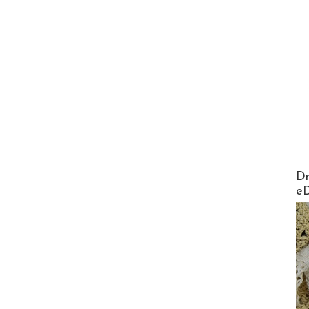
AirMa
Dr
e