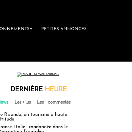
BONNEMENTS
PETITES ANNONCES
▼
ibrairie du voyage
Le groupe Sainte-Clair
DERNIÈRE
HEURE
News
Les + lus
Les + commentés
e Rwanda, un tourisme à haute
ltitude
rance, Italie : randonnée dans le
ercantour frontalier