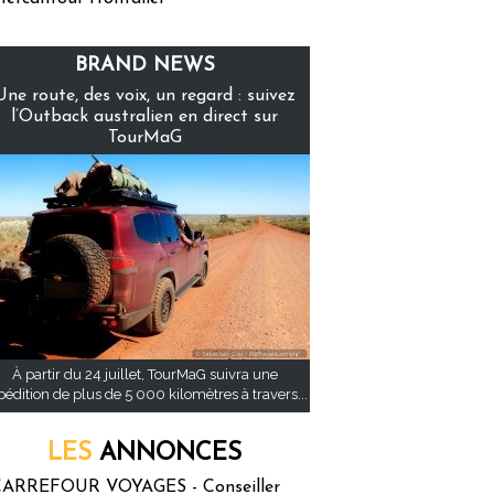
BRAND NEWS
Une route, des voix, un regard : suivez
l’Outback australien en direct sur
TourMaG
À partir du 24 juillet, TourMaG suivra une
pédition de plus de 5 000 kilomètres à travers...
LES
ANNONCES
ARREFOUR VOYAGES - Conseiller