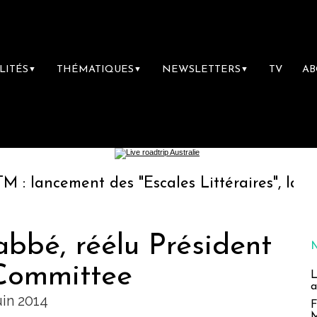
LITÉS
THÉMATIQUES
NEWSLETTERS
TV
A
▼
▼
▼
ment des "Escales Littéraires", la première l
bbé, réélu Président
Committee
L
a
in 2014
F
M