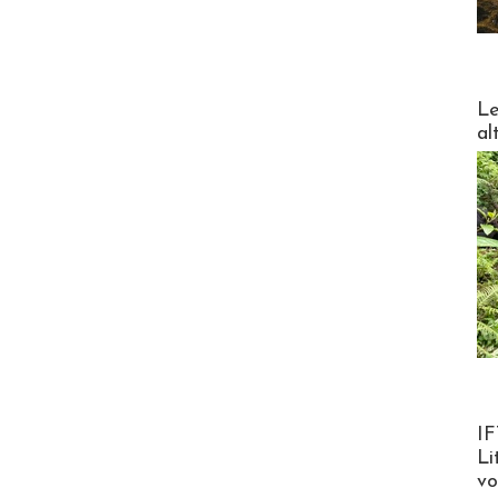
DESTI
Le
al
Product
IF
Li
v