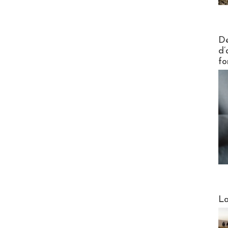
Actus V
De
d’
fo
Webinai
La