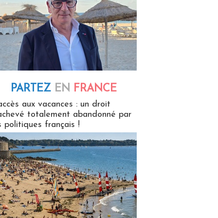
PARTEZ
EN
FRANCE
 en France
accès aux vacances : un droit
achevé totalement abandonné par
s politiques français !