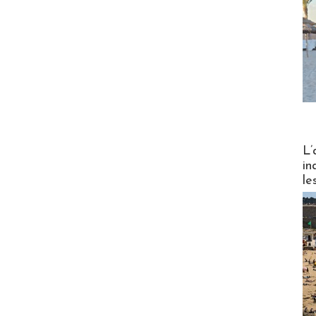
Partez
L’
in
le