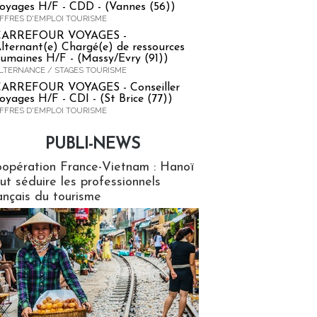
oyages H/F - CDD - (Vannes (56))
FFRES D'EMPLOI TOURISME
CARREFOUR VOYAGES -
lternant(e) Chargé(e) de ressources
umaines H/F - (Massy/Evry (91))
LTERNANCE / STAGES TOURISME
ARREFOUR VOYAGES - Conseiller
oyages H/F - CDI - (St Brice (77))
FFRES D'EMPLOI TOURISME
PUBLI-NEWS
ews
opération France-Vietnam : Hanoï
ut séduire les professionnels
ançais du tourisme