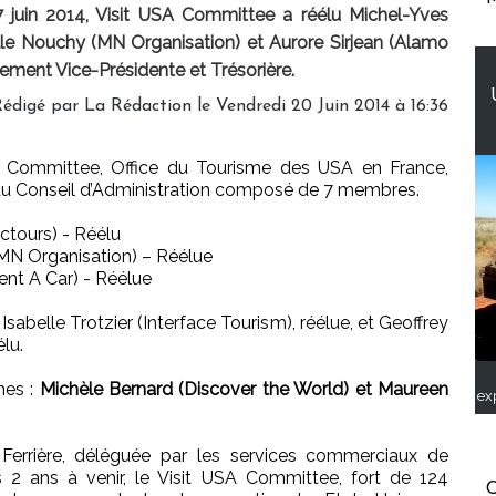
 juin 2014, Visit USA Committee a réélu Michel-Yves
lle Nouchy (MN Organisation) et Aurore Sirjean (Alamo
vement Vice-Présidente et Trésorière.
Rédigé par
La Rédaction
le Vendredi 20 Juin 2014 à 16:36
A Committee, Office du Tourisme des USA en France,
veau Conseil d’Administration composé de 7 membres.
ctours) - Réélu
(MN Organisation) – Réélue
Rent A Car) - Réélue
abelle Trotzier (Interface Tourism), réélue, et Geoffrey
lu.
mes :
Michèle Bernard (Discover the World) et Maureen
ex
 Ferrière, déléguée par les services commerciaux de
 2 ans à venir, le Visit USA Committee, fort de 124
C