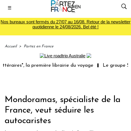
☰
Nos bureaux sont fermés du 27/07 au 16/08. Retour de la newsletter
quotidienne le 24/08/2026. Bel été !
Accueil
>
Partez en France
, la première librairie du voyage
Le groupe Sainte-Clai
Mondoramas, spécialiste de la
France, veut séduire les
autocaristes