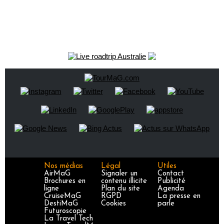
Nos médias
Légal
Utiles
AirMaG
Signaler un
Contact
Brochures en
contenu illicite
Publicité
ligne
Plan du site
Agenda
CruiseMaG
RGPD
La presse en
DestiMaG
Cookies
parle
Futuroscopie
La Travel Tech