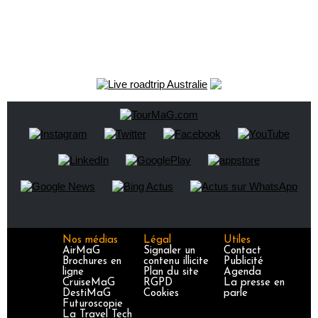
Nos médias
Légal
Utiles
AirMaG
Signaler un
Contact
Brochures en
contenu illicite
Publicité
ligne
Plan du site
Agenda
CruiseMaG
RGPD
La presse en
DestiMaG
Cookies
parle
Futuroscopie
La Travel Tech