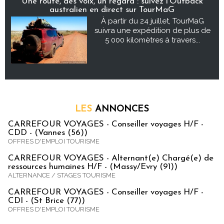
Une route, des voix, un regard : suivez l’Outback
australien en direct sur TourMaG
À partir du 24 juillet, TourMaG
suivra une expédition de plus de
5 000 kilomètres à travers...
LES
ANNONCES
CARREFOUR VOYAGES - Conseiller voyages H/F -
CDD - (Vannes (56))
OFFRES D'EMPLOI TOURISME
CARREFOUR VOYAGES - Alternant(e) Chargé(e) de
ressources humaines H/F - (Massy/Evry (91))
ALTERNANCE / STAGES TOURISME
CARREFOUR VOYAGES - Conseiller voyages H/F -
CDI - (St Brice (77))
OFFRES D'EMPLOI TOURISME