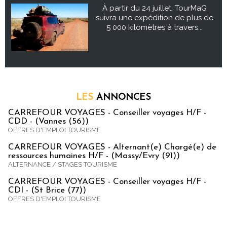
À partir du 24 juillet, TourMaG
suivra une expédition de plus de
5 000 kilomètres à travers...
LES
ANNONCES
CARREFOUR VOYAGES - Conseiller voyages H/F -
CDD - (Vannes (56))
OFFRES D'EMPLOI TOURISME
CARREFOUR VOYAGES - Alternant(e) Chargé(e) de
ressources humaines H/F - (Massy/Evry (91))
ALTERNANCE / STAGES TOURISME
CARREFOUR VOYAGES - Conseiller voyages H/F -
CDI - (St Brice (77))
OFFRES D'EMPLOI TOURISME