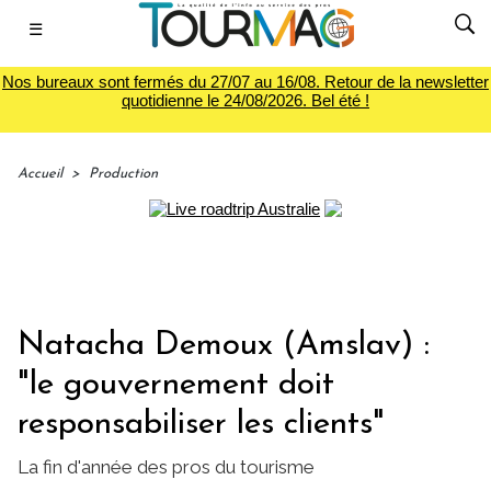
☰
Nos bureaux sont fermés du 27/07 au 16/08. Retour de la newsletter
quotidienne le 24/08/2026. Bel été !
Accueil
>
Production
Natacha Demoux (Amslav) :
"le gouvernement doit
responsabiliser les clients"
La fin d'année des pros du tourisme