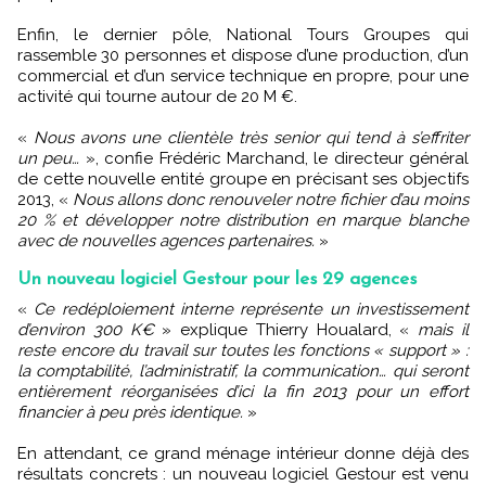
Enfin, le dernier pôle, National Tours Groupes qui
rassemble 30 personnes et dispose d’une production, d’un
commercial et d’un service technique en propre, pour une
activité qui tourne autour de 20 M €.
«
Nous avons une clientèle très senior qui tend à s’effriter
un peu…
», confie Frédéric Marchand, le directeur général
de cette nouvelle entité groupe en précisant ses objectifs
2013, «
Nous allons donc renouveler notre fichier d’au moins
20 % et développer notre distribution en marque blanche
avec de nouvelles agences partenaires.
»
Un nouveau logiciel Gestour pour les 29 agences
«
Ce redéploiement interne représente un investissement
d’environ 300 K€
» explique Thierry Houalard, «
mais il
reste encore du travail sur toutes les fonctions « support » :
la comptabilité, l’administratif, la communication… qui seront
entièrement réorganisées d’ici la fin 2013 pour un effort
financier à peu près identique.
»
En attendant, ce grand ménage intérieur donne déjà des
résultats concrets : un nouveau logiciel Gestour est venu