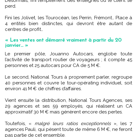
Désormais, fini l’empilement des enseignes où le client se
perd.
Fini les Jolivet, les Tourocéan, les Perrin, Frémont… Place à
4 entités bien distinctes, qui devront être autant de
centres de profit…
« Les ventes ont démarré vraiment à partir du 20
janvier… »
Le premier pôle, Jouanno Autocars, englobe toute
l’activité de transport routier de voyageurs ; il compte 45
personnes et 25 autocars pour CA de 5 M €.
Le second, National Tours à proprement parler, regroupe
40 personnes et couvre le tour-opérating individuel, soit
environ 41 M € de chiffres d’affaires.
Vient ensuite la distribution, National Tours Agences, ses
29 agences et ses 59 employés, qui réalisent un CA
approximatif 30 M € mais génèrent encore des pertes.
Toutefois, «
malgré leurs ratios exceptionnels
», les 7
agences Pauli, qui pèsent toute de même 6 M €, ne feront
pas partie de cet ensemble.