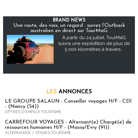
BRAND NEWS
Une route, des voix, un regard : suivez l’Outback
australien en direct sur TourMaG
À partir du 24 juillet, TourMaG
suivra une expédition de plus de
5 000 kilomètres à travers...
LES
ANNONCES
LE GROUPE SALAUN - Conseiller voyages H/F - CDI
- (Nancy (54))
OFFRES D'EMPLOI TOURISME
CARREFOUR VOYAGES - Alternant(e) Chargé(e) de
ressources humaines H/F - (Massy/Evry (91))
ALTERNANCE / STAGES TOURISME