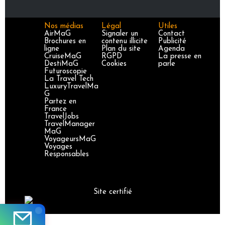
Nos médias
Légal
Utiles
AirMaG
Signaler un
Contact
Brochures en
contenu illicite
Publicité
ligne
Plan du site
Agenda
CruiseMaG
RGPD
La presse en
DestiMaG
Cookies
parle
Futuroscopie
La Travel Tech
LuxuryTravelMa
G
Partez en
France
TravelJobs
TravelManager
MaG
VoyageursMaG
Voyages
Responsables
Site certifié