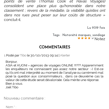
points de vente (Thomas Cook et Havas Voyages)
consolident une place plus qu’honorable dans notre
classement ; revers de la médaille, la visibilité qu’elles ont
dans nos rues peut peser sur leur coûts de structure »
conclut-il.
Lu 9319 fois
Tags
:
Notoriété marques
,
sondage
Notez
COMMENTAIRES
1.
Posté par
Tibo
le 30/10/2013 09:14
|
Alerter
Bonjour,
ASIA et KUONI = agences de voyages ONLINE !!!??? Apparemment
les enquêteurs ne connaissent pas assez notre secteur :-) Est-ce
qu'ils ont mal interprété au moment de l'analyse ou carrément mal
posé la question aux consommateurs... dans ce deuxième cas la
valeur de cette étude serait dévalorisée. Cela mérite une réponse.
Bien à vous.
Joël Tibo
Nouveau commentaire :
Nom * :