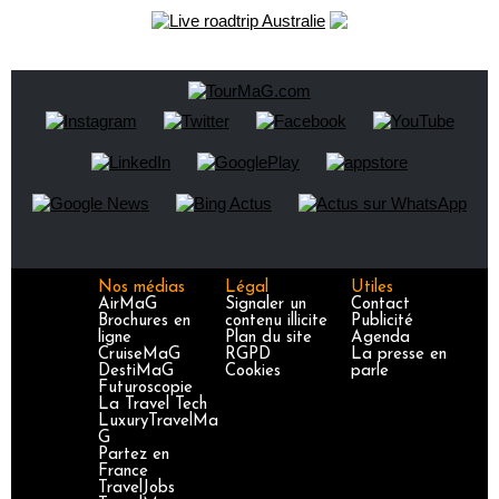
Nos médias
Légal
Utiles
AirMaG
Signaler un
Contact
Brochures en
contenu illicite
Publicité
ligne
Plan du site
Agenda
CruiseMaG
RGPD
La presse en
DestiMaG
Cookies
parle
Futuroscopie
La Travel Tech
LuxuryTravelMa
G
Partez en
France
TravelJobs