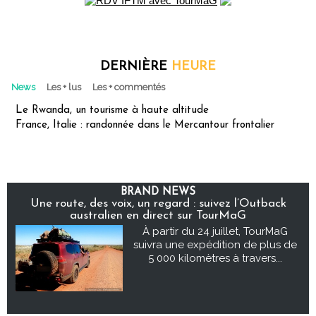
DERNIÈRE
HEURE
News
Les + lus
Les + commentés
Le Rwanda, un tourisme à haute altitude
France, Italie : randonnée dans le Mercantour frontalier
BRAND NEWS
Une route, des voix, un regard : suivez l’Outback
australien en direct sur TourMaG
À partir du 24 juillet, TourMaG
suivra une expédition de plus de
5 000 kilomètres à travers...