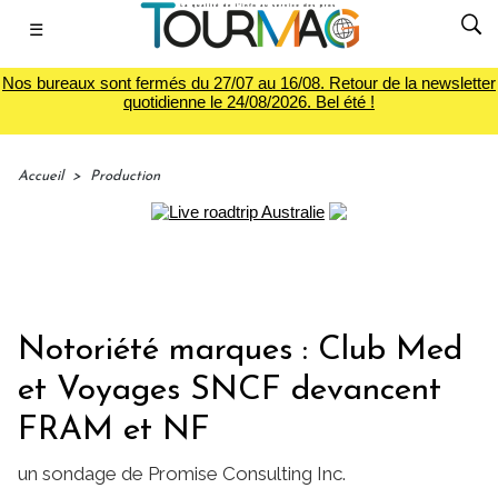
☰
Nos bureaux sont fermés du 27/07 au 16/08. Retour de la newsletter
quotidienne le 24/08/2026. Bel été !
Accueil
>
Production
Notoriété marques : Club Med
et Voyages SNCF devancent
FRAM et NF
un sondage de Promise Consulting Inc.