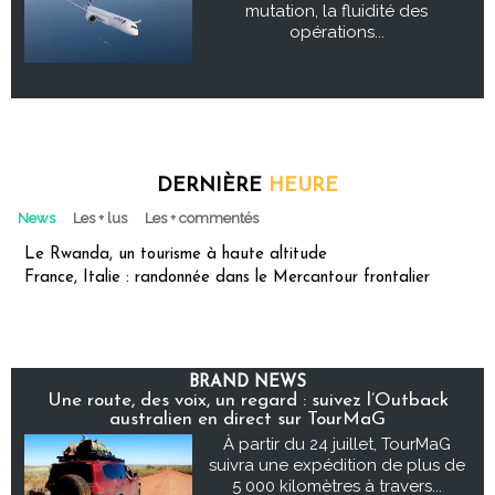
mutation, la fluidité des
opérations...
DERNIÈRE
HEURE
News
Les + lus
Les + commentés
Le Rwanda, un tourisme à haute altitude
France, Italie : randonnée dans le Mercantour frontalier
BRAND NEWS
Une route, des voix, un regard : suivez l’Outback
australien en direct sur TourMaG
À partir du 24 juillet, TourMaG
suivra une expédition de plus de
5 000 kilomètres à travers...