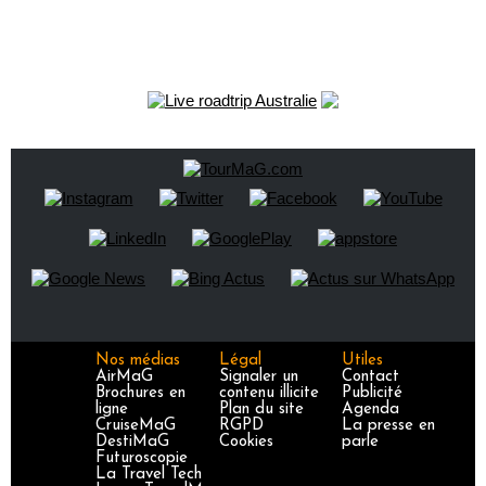
Nos médias
Légal
Utiles
AirMaG
Signaler un
Contact
Brochures en
contenu illicite
Publicité
ligne
Plan du site
Agenda
CruiseMaG
RGPD
La presse en
DestiMaG
Cookies
parle
Futuroscopie
La Travel Tech