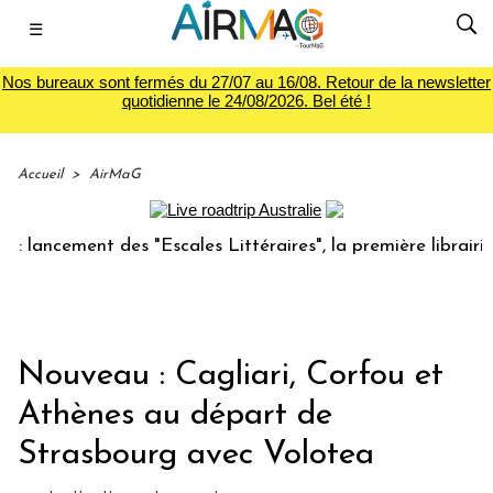
☰
Nos bureaux sont fermés du 27/07 au 16/08. Retour de la newsletter
quotidienne le 24/08/2026. Bel été !
Accueil
>
AirMaG
ancement des "Escales Littéraires", la première librairie du
Nouveau : Cagliari, Corfou et
Athènes au départ de
Strasbourg avec Volotea