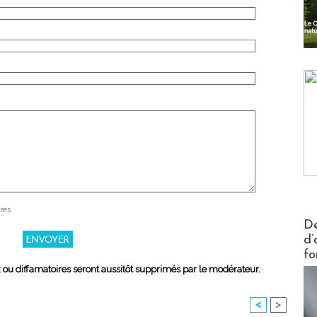
res
Actus V
De
d’
fo
x ou diffamatoires seront aussitôt supprimés par le modérateur.
<
>