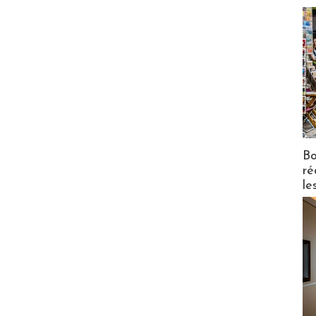
Bo
ré
le