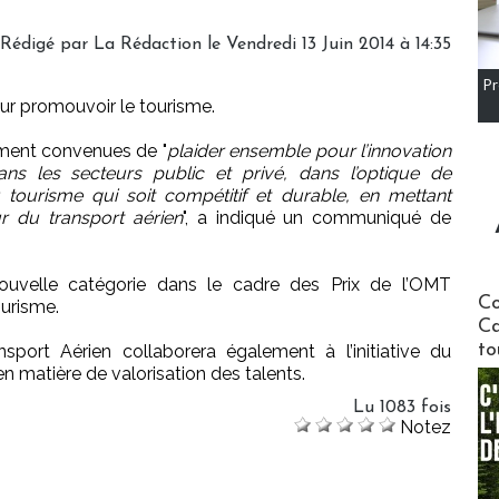
Rédigé par
La Rédaction
le Vendredi 13 Juin 2014 à 14:35
Pr
ur promouvoir le tourisme.
ement convenues de "
plaider ensemble pour l’innovation
ans les secteurs public et privé, dans l’optique de
ourisme qui soit compétitif et durable, en mettant
ur du transport aérien
", a indiqué un communiqué de
nouvelle catégorie dans le cadre des Prix de l’OMT
Communi
Co
ourisme.
Ca
to
nsport Aérien collaborera également à l’initiative du
 matière de valorisation des talents.
Lu 1083 fois
Notez