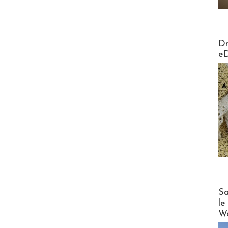
AirMa
Dr
e
Cruise
Sa
le
Wo