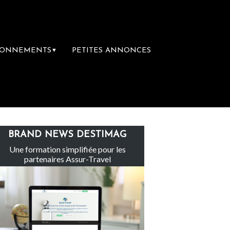
BONNEMENTS
PETITES ANNONCES
▼
Le groupe Sainte-Claire rachète Eden Tou
BRAND NEWS DESTIMAG
Une formation simplifiée pour les
partenaires Assur-Travel