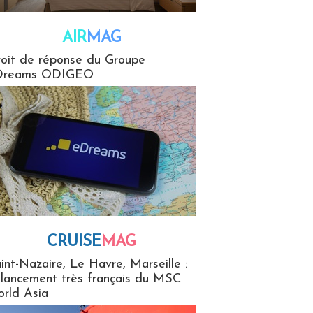
AIR
MAG
G
oit de réponse du Groupe
Dreams ODIGEO
CRUISE
MAG
MaG
int-Nazaire, Le Havre, Marseille :
 lancement très français du MSC
rld Asia