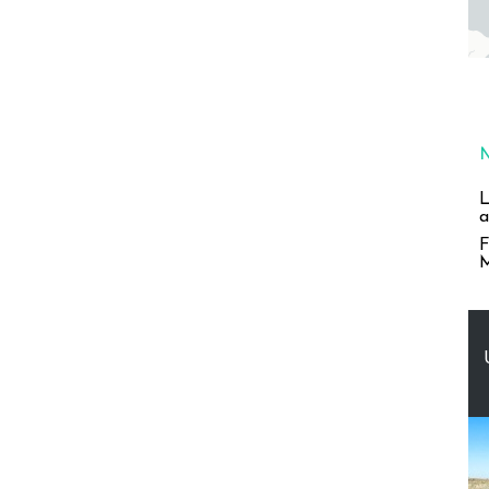
L
a
F
M