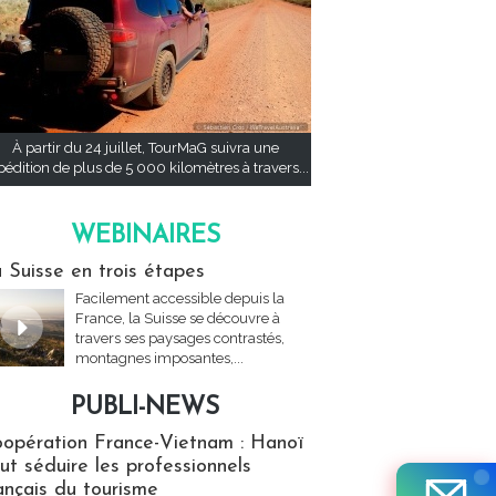
À partir du 24 juillet, TourMaG suivra une
pédition de plus de 5 000 kilomètres à travers...
WEBINAIRES
res
 Suisse en trois étapes
Facilement accessible depuis la
France, la Suisse se découvre à
travers ses paysages contrastés,
montagnes imposantes,...
PUBLI-NEWS
ews
opération France-Vietnam : Hanoï
ut séduire les professionnels
ançais du tourisme