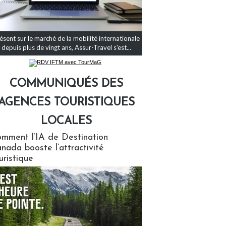
ésent sur le marché de la mobilité internationale
depuis plus de vingt ans, Assur-Travel s'est...
COMMUNIQUÉS DES
AGENCES TOURISTIQUES
LOCALES
qués des agences touristiques locales
mment l’IA de Destination
nada booste l’attractivité
uristique