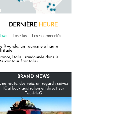
DERNIÈRE
HEURE
News
Les + lus
Les + commentés
e Rwanda, un tourisme à haute
ltitude
rance, Italie : randonnée dans le
ercantour frontalier
BRAND NEWS
Une route, des voix, un regard : suivez
l’Outback australien en direct sur
TourMaG