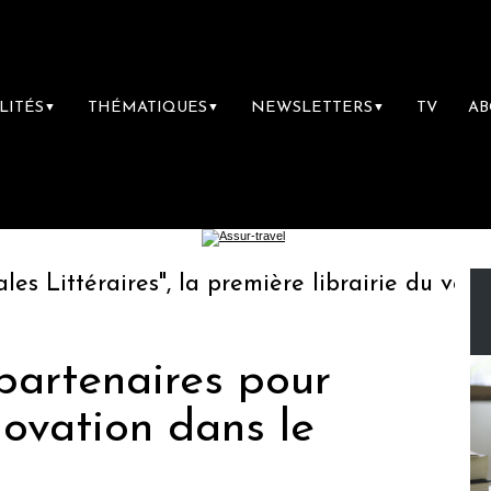
LITÉS
THÉMATIQUES
NEWSLETTERS
TV
A
▼
▼
▼
Littéraires", la première librairie du voyage
artenaires pour
novation dans le