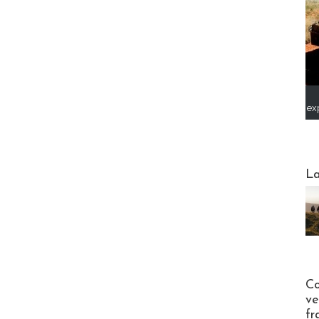
ex
Webinai
La
Publi-n
Co
ve
fr