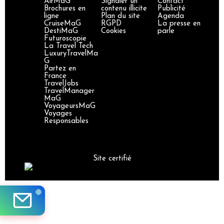
AirMaG
Signaler un
Contact
Brochures en
contenu illicite
Publicité
ligne
Plan du site
Agenda
CruiseMaG
RGPD
La presse en
DestiMaG
Cookies
parle
Futuroscopie
La Travel Tech
LuxuryTravelMa
G
Partez en
France
TravelJobs
TravelManager
MaG
VoyageursMaG
Voyages
Responsables
Site certifié