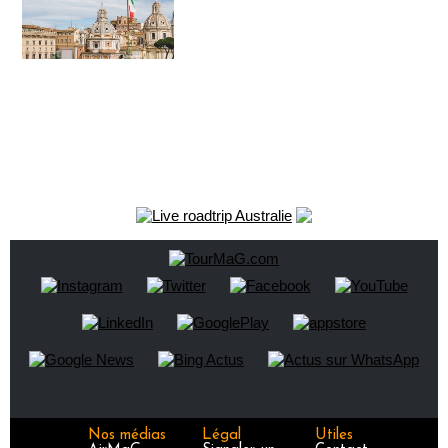
Nos médias
Légal
Utiles