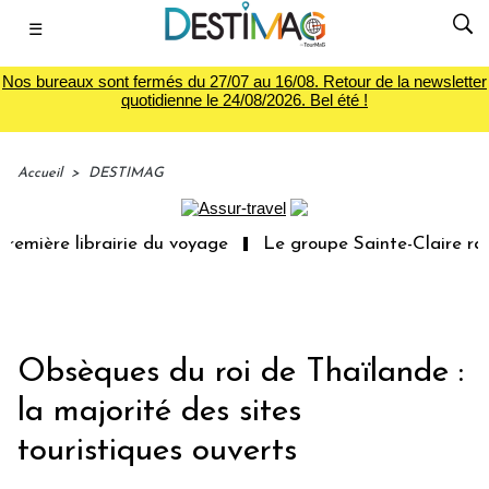
☰
Nos bureaux sont fermés du 27/07 au 16/08. Retour de la newsletter
quotidienne le 24/08/2026. Bel été !
Accueil
>
DESTIMAG
emière librairie du voyage
Le groupe Sainte-Claire rac
Obsèques du roi de Thaïlande :
la majorité des sites
touristiques ouverts