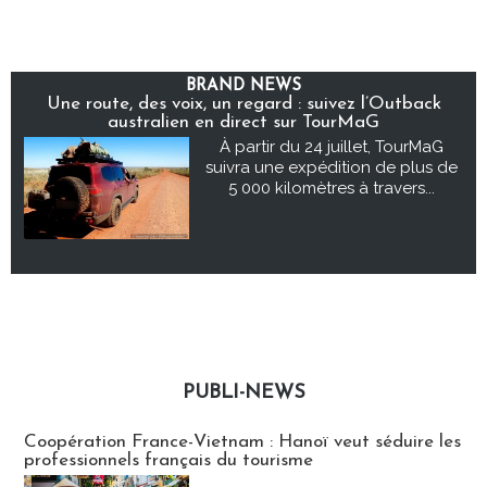
BRAND NEWS
Une route, des voix, un regard : suivez l’Outback
australien en direct sur TourMaG
À partir du 24 juillet, TourMaG
suivra une expédition de plus de
5 000 kilomètres à travers...
PUBLI-NEWS
Publi-news
Coopération France-Vietnam : Hanoï veut séduire les
professionnels français du tourisme