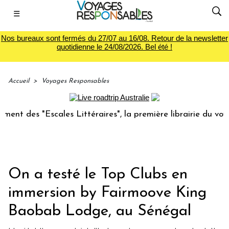
☰
Nos bureaux sont fermés du 27/07 au 16/08. Retour de la newsletter
quotidienne le 24/08/2026. Bel été !
Accueil
>
Voyages Responsables
scales Littéraires", la première librairie du voyage
Le 
On a testé le Top Clubs en
immersion by Fairmoove King
Baobab Lodge, au Sénégal