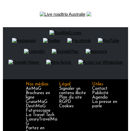
Nos médias
Légal
Utiles
AirMaG
Signaler un
Contact
Brochures en
contenu illicite
Publicité
ligne
Plan du site
Agenda
CruiseMaG
RGPD
La presse en
DestiMaG
Cookies
parle
Futuroscopie
La Travel Tech
LuxuryTravelMa
G
Partez en