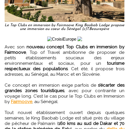
Le Top Clubs en immersion by Fairmoove King Baobab Lodge propose
une immersion au coeur du Sénégal. (c)T.Beaurepère
Avec son
nouveau concept Top Clubs en immersion by
Fairmoove
, Top of Travel ambitionne de proposer de
petits établissements soucieux des enjeux
environnementaux et sociaux, pour un
tourisme
respectueux des populations
. Cet été, il propose trois
adresses, au Sénégal, au Maroc et en Slovénie.
Ce concept en immersion exige parfois de
s’écarter des
grandes zones touristiques
, avec pour contrainte un
voyage long. C’est le cas pour le Top Clubs en Immersion
by
Fairmoove
, au Sénégal.
Tout nouvel établissement ouvert depuis quelques
semaines, le King Baobab Lodge est situé près du village
de pêcheur de Palmarin (
160 kms au sud de Dakar et 70
de la station balnéaire de Saly
), aux portes du
delta du