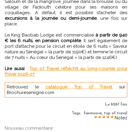
Saloum et de la mangrove, journée dans la brousse ou du
village de Fadiouth célèbre pour ses maisons en
coquillages… A défaut, il est possible d’acheter des
excursions à la journée ou demi-journée
, une fois sur
place.
Le King Baobab Lodge est commercialisé
à partir de 940
€ les 6 nuits, en pension complète
. Il sert également de
port d’attache pour le circuit en étoile de 6 nuits « Saveur
nature au Sénégal » (à partir de 1190€) et termine le circuit
de 7 nuits « Au cœur du Sénégal » (à partir de 1246€).
Lire aussi
:
Top of Travel réfléchit au long-courrier pour
l’hiver 2026-27
Retrouvez le
catalogue Top of Travel
sur
Brochuresenligne.com
Lu 6267 fois
Tags
:
fairmoove
,
top of travel
Notez
Nouveau commentaire :