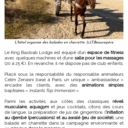
L'hôtel organise des balades en charrette. (c).T.Beaurepère
Le King Baobab Lodge est équipé d’un
espace de fitness
avec quelques machines et d’une
salle pour les massages
(20 à 25 €). En revanche, il ne dispose pas de club enfants.
Placé sous la responsabilité du responsable animateurs
Celim Zenasni basé à Paris, un unique « ambassadeur »
encadre les clients, avec des
animations simples
baptisées «
Instants Top Immersion
».
Parmi les activités, aux côtés des classiques
réveil
musculaire, aquagym
et jeux cocktails, citons des cours
de langue, la préparation de jus de gingembre, l
’initiation
au djembé (percussions) et au awalé (jeu de société),
une
balade en charrette dans la campagne environnante et