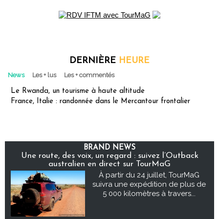
DERNIÈRE
HEURE
News
Les + lus
Les + commentés
Le Rwanda, un tourisme à haute altitude
France, Italie : randonnée dans le Mercantour frontalier
BRAND NEWS
Une route, des voix, un regard : suivez l’Outback
australien en direct sur TourMaG
À partir du 24 juillet, TourMaG
suivra une expédition de plus de
5 000 kilomètres à travers...