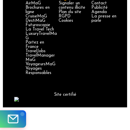
AirMaG
Signaler un
Contact
Brochures en
contenu illicite
Publicité
ligne
Plan du site
Agenda
CruiseMaG
RGPD
La presse en
DestiMaG
Cookies
parle
Futuroscopie
La Travel Tech
LuxuryTravelMa
G
Partez en
France
TravelJobs
TravelManager
MaG
VoyageursMaG
Voyages
Responsables
Site certifié