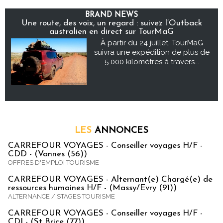
BRAND NEWS
Une route, des voix, un regard : suivez l’Outback
australien en direct sur TourMaG
À partir du 24 juillet, TourMaG
suivra une expédition de plus de
5 000 kilomètres à travers...
LES
ANNONCES
CARREFOUR VOYAGES - Conseiller voyages H/F -
CDD - (Vannes (56))
OFFRES D'EMPLOI TOURISME
CARREFOUR VOYAGES - Alternant(e) Chargé(e) de
ressources humaines H/F - (Massy/Evry (91))
ALTERNANCE / STAGES TOURISME
CARREFOUR VOYAGES - Conseiller voyages H/F -
CDI - (St Brice (77))