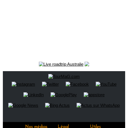
Nos médias
Légal
Utiles