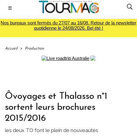
☰
Nos bureaux sont fermés du 27/07 au 16/08. Retour de la newsletter
quotidienne le 24/08/2026. Bel été !
Accueil
>
Production
Ôvoyages et Thalasso n°1
sortent leurs brochures
2015/2016
les deux TO font le plein de nouveautés