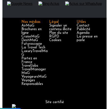
Nos médias
Légal
Utiles
AirMaG
Signaler un
Contact
Brochures en
contenu illicite
Publicité
ligne
Plan du site
Agenda
CruiseMaG
RGPD
La presse en
DestiMaG
Cookies
parle
Futuroscopie
La Travel Tech
LuxuryTravelMa
G
Partez en
France
TravelJobs
TravelManager
MaG
VoyageursMaG
Voyages
Responsables
Site certifié