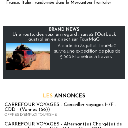
France, Italie : randonnée dans le Mercantour frontalier
BRAND NEWS
Une route, des voix, un regard : suivez l’Outback
australien en direct sur TourMaG
À partir du 24 juillet, TourMaG
suivra une expédition de plus de
5 000 kilomètres à travers...
LES
ANNONCES
CARREFOUR VOYAGES - Conseiller voyages H/F -
CDD - (Vannes (56))
OFFRES D'EMPLOI TOURISME
CARREFOUR VOYAGES - Alternant(e) Chargé(e) de