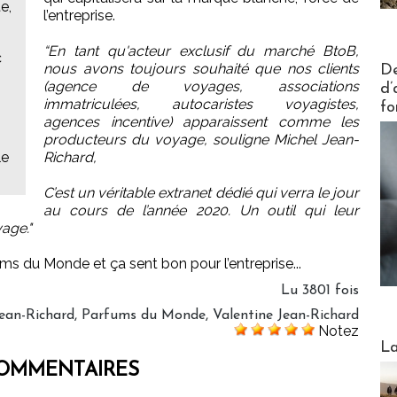
e,
l’entreprise.
“En tant qu'acteur exclusif du marché BtoB,
c
Actus V
nous avons toujours souhaité que nos clients
De
(agence de voyages, associations
d’
immatriculées, autocaristes voyagistes,
fo
agences incentive) apparaissent comme les
producteurs du voyage, souligne Michel Jean-
le
Richard,
C’est un véritable extranet dédié qui verra le jour
au cours de l’année 2020. Un outil qui leur
yage."
ms du Monde et ça sent bon pour l’entreprise...
Lu 3801 fois
Jean-Richard
,
Parfums du Monde
,
Valentine Jean-Richard
Notez
Webinai
La
OMMENTAIRES