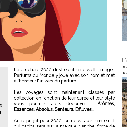
Partez
L’
in
La brochure 2020 illustre cette nouvelle image :
le
Parfums du Monde y joue avec son nom et met
à l’honneur l’univers du parfum.
a
Les voyages sont maintenant classés par
collection en fonction de leur durée et leur style
vous pourrez alors découvrir :
Arômes,
ce
Essences, Absolus, Senteurs, Effluves...
t
Autre projet pour 2020 : un nouveau site internet
qui capitalisera sur la marque blanche, force de