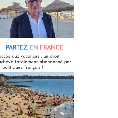
PARTEZ
EN
FRANCE
 en France
accès aux vacances : un droit
achevé totalement abandonné par
s politiques français !