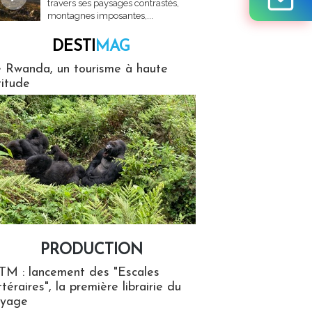
travers ses paysages contrastés,
montagnes imposantes,...
DESTI
MAG
MAG
 Rwanda, un tourisme à haute
titude
PRODUCTION
ion
TM : lancement des "Escales
ttéraires", la première librairie du
oyage