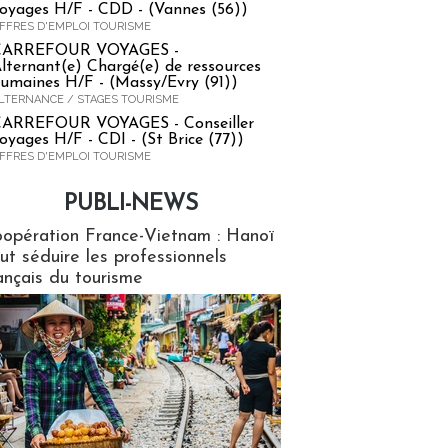
oyages H/F - CDD - (Vannes (56))
FFRES D'EMPLOI TOURISME
CARREFOUR VOYAGES -
lternant(e) Chargé(e) de ressources
umaines H/F - (Massy/Evry (91))
LTERNANCE / STAGES TOURISME
ARREFOUR VOYAGES - Conseiller
oyages H/F - CDI - (St Brice (77))
FFRES D'EMPLOI TOURISME
PUBLI-NEWS
ews
opération France-Vietnam : Hanoï
ut séduire les professionnels
ançais du tourisme