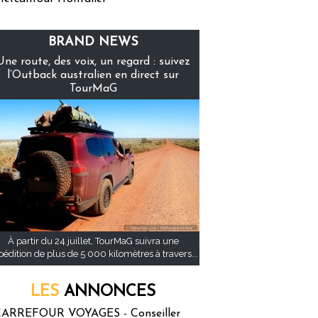
BRAND NEWS
Une route, des voix, un regard : suivez
l’Outback australien en direct sur
TourMaG
À partir du 24 juillet, TourMaG suivra une
pédition de plus de 5 000 kilomètres à travers...
LES
ANNONCES
ARREFOUR VOYAGES - Conseiller