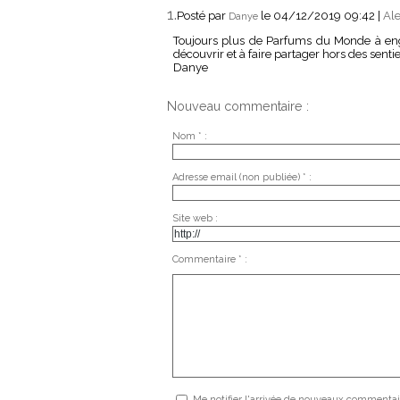
1.
Posté par
le 04/12/2019 09:42
|
Ale
Danye
Toujours plus de Parfums du Monde à engr
découvrir et à faire partager hors des sentie
Danye
Nouveau commentaire :
Nom * :
Adresse email (non publiée) * :
Site web :
Commentaire * :
Me notifier l'arrivée de nouveaux commentai