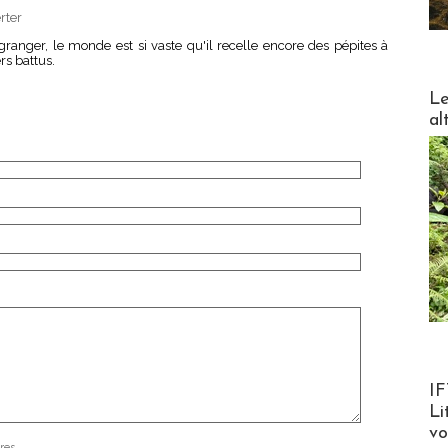
rter
anger, le monde est si vaste qu'il recelle encore des pépites à
rs battus.
DESTI
Le
al
Product
IF
Li
v
res