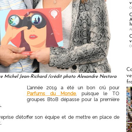
v
O
A
h
A
C
v
O
Publi-n
Co
ve
re Michel Jean-Richard /crédit photo Alexandre Nestora
fr
L’année 2019 a été un bon crû pour
Parfums du Monde
, puisque le TO
groupes BtoB dépasse pour la première
.
reprise d’étoffer son équipe et de mettre en place de
.