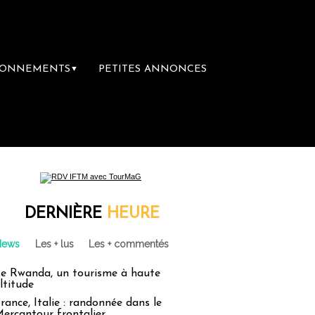
BONNEMENTS
PETITES ANNONCES
▼
DERNIÈRE
HEURE
News
Les + lus
Les + commentés
e Rwanda, un tourisme à haute
ltitude
rance, Italie : randonnée dans le
ercantour frontalier