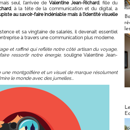
is seul, l’arrivée de
Valentine Jean-Richard
, fille du
chard
, à la tête de la communication et du digital, a
iste au savoir-faire indéniable mais à l’identité visuelle
Bo
ré
le
tence et sa vingtaine de salariés, il devenait essentiel
l’entreprise à travers une communication plus moderne.
ge et raffiné qui reflète notre côté artisan du voyage,
ire ressortir notre énergie
, souligne Valentine Jean-
te une montgolfière et un visuel de marque résolument
dmire le monde avec des jumelles...
Distribu
Le
Ed