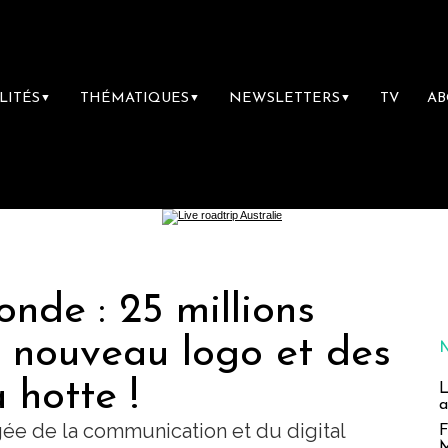
LITÉS
THÉMATIQUES
NEWSLETTERS
TV
A
▼
▼
▼
nde : 25 millions
, nouveau logo et des
a hotte !
L
a
gée de la communication et du digital
F
M