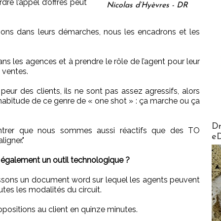
dre l’appel d’offres peut
Nicolas d’Hyèvres - DR
ons dans leurs démarches, nous les encadrons et les
ns les agences et à prendre le rôle de l’agent pour leur
 ventes.
 peur des clients, ils ne sont pas assez agressifs, alors
abitude de ce genre de « one shot » : ça marche ou ça
AirMa
Dr
ntrer que nous sommes aussi réactifs que des TO
e
igner."
galement un outil technologique ?
issons un document word sur lequel les agents peuvent
tes les modalités du circuit.
opositions au client en quinze minutes.