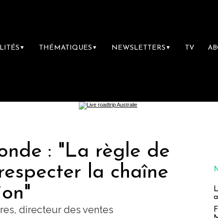
LITÉS
THÉMATIQUES
NEWSLETTERS
TV
A
▼
▼
▼
nde : "La règle de
 respecter la chaîne
ion"
L
a
res, directeur des ventes
F
M