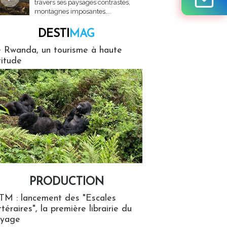
travers ses paysages contrastés,
montagnes imposantes,...
DESTI
MAG
MAG
 Rwanda, un tourisme à haute
titude
PRODUCTION
ion
TM : lancement des "Escales
ttéraires", la première librairie du
oyage