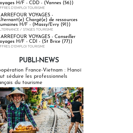
oyages H/F - CDD - (Vannes (56))
FFRES D'EMPLOI TOURISME
CARREFOUR VOYAGES -
lternant(e) Chargé(e) de ressources
umaines H/F - (Massy/Evry (91))
LTERNANCE / STAGES TOURISME
ARREFOUR VOYAGES - Conseiller
oyages H/F - CDI - (St Brice (77))
FFRES D'EMPLOI TOURISME
PUBLI-NEWS
ews
opération France-Vietnam : Hanoï
ut séduire les professionnels
ançais du tourisme