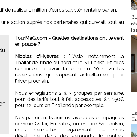
 de réaliser 1 million d’euros supplémentaire par an.
Bo
une action auprès nos partenaires qui durerait tout au
ré
le
TourMaG.com - Quelles destinations ont le vent
en poupe ?
 du
Nicolas d’Hyèvres :
"L’Asie, notamment la
Thaïlande, l’Inde du nord et le Sri Lanka. Et elles
.
continuent à avoir la côte en 2014, vu les
réservations qui s’opèrent actuellement pour
l’hiver prochain.
Nous enregistrons 2 à 3 groupes par semaine,
pour des tarifs tout à fait accessibles, à 1 150€
 30
pour 12 jours en Thaïlande par exemple.
Distribu
Le
Nos partenariats aériens, avec des compagnies
Ed
comme Qatar, Emirates, ou encore Sri Lankan,
nous permettent également de nous
développer dans des aéroports limitrophes,