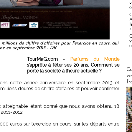
v
O
A
h
A
C
v
illions de chiffre d'affaires pour l'exercice en cours, qui
O
ine en septembre 2013 - DR
TourMaG.com -
Parfums du Monde
s’apprête à fêter ses 20 ans. Comment se
Publi-n
Co
porte la société à l’heure actuelle ?
ve
fr
ns cette année anniversaire en septembre 2013 et
millions d’euros de chiffre d’affaires et pouvoir confirmer
it atteignable, étant donné que nous avons obtenu 18
e 2011-2012.
 euros sur l’exercice en cours, sur les départs entre