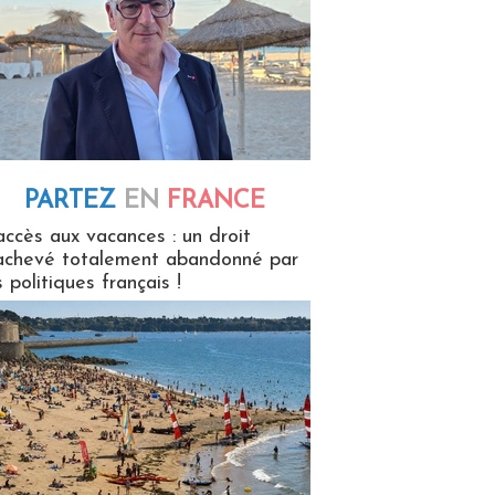
PARTEZ
EN
FRANCE
 en France
accès aux vacances : un droit
achevé totalement abandonné par
s politiques français !