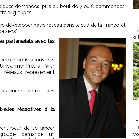
elques demandes, puis au bout de 7 ou 8 commandes,
rcial groupes.
e développer notre réseau dans le sud de la France, et
DESTI
Le
ce sens."
al
 partenariats avec les
ectour, nous avons des
ivairmer, Prêt-à-Partir.
 réseaux représentent
as encore entrer dans
elles réceptives à la
Product
IF
Li
ent peur de se lancer.
groupe demande un
v