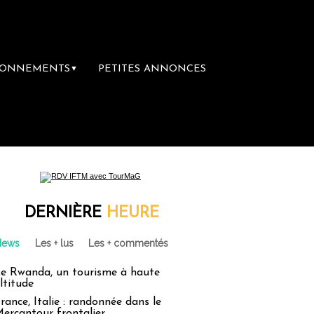
BONNEMENTS
PETITES ANNONCES
▼
DERNIÈRE
HEURE
News
Les + lus
Les + commentés
e Rwanda, un tourisme à haute
ltitude
rance, Italie : randonnée dans le
ercantour frontalier