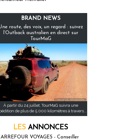
BRAND NEWS
Une route, des voix, un regard : suivez
l’Outback australien en direct sur
TourMaG
À partir du 24 juillet, TourMaG suivra une
pédition de plus de 5 000 kilomètres à travers...
LES
ANNONCES
ARREFOUR VOYAGES - Conseiller