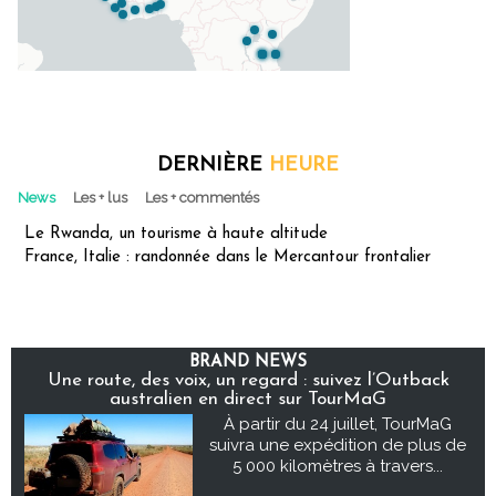
DERNIÈRE
HEURE
News
Les + lus
Les + commentés
Le Rwanda, un tourisme à haute altitude
France, Italie : randonnée dans le Mercantour frontalier
BRAND NEWS
Une route, des voix, un regard : suivez l’Outback
australien en direct sur TourMaG
À partir du 24 juillet, TourMaG
suivra une expédition de plus de
5 000 kilomètres à travers...