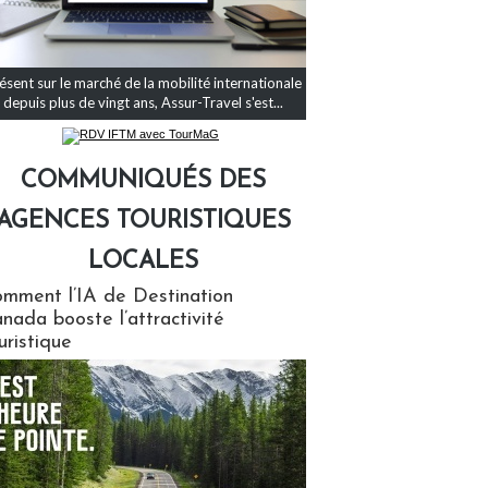
ésent sur le marché de la mobilité internationale
depuis plus de vingt ans, Assur-Travel s'est...
COMMUNIQUÉS DES
AGENCES TOURISTIQUES
LOCALES
qués des agences touristiques locales
mment l’IA de Destination
nada booste l’attractivité
uristique