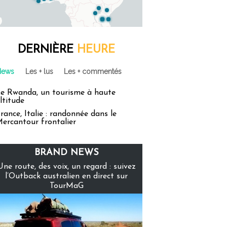
DERNIÈRE
HEURE
News
Les + lus
Les + commentés
e Rwanda, un tourisme à haute
ltitude
rance, Italie : randonnée dans le
ercantour frontalier
BRAND NEWS
Une route, des voix, un regard : suivez
l’Outback australien en direct sur
TourMaG