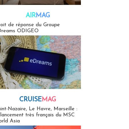
AIR
MAG
G
oit de réponse du Groupe
Dreams ODIGEO
CRUISE
MAG
MaG
int-Nazaire, Le Havre, Marseille :
 lancement très français du MSC
rld Asia