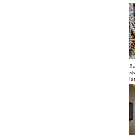
Bo
ré
le