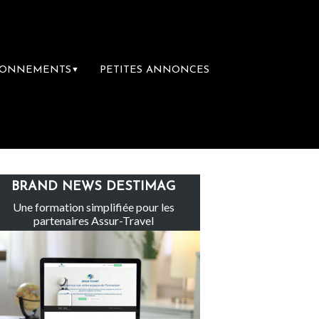
BONNEMENTS
PETITES ANNONCES
▼
Le groupe Sainte-Claire rachète Eden Tour
BRAND NEWS DESTIMAG
Une formation simplifiée pour les
partenaires Assur-Travel