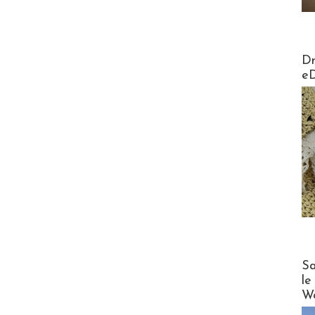
AirMa
Dr
e
Cruise
Sa
le
Wo