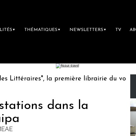
LITÉS
THÉMATIQUES
NEWSLETTERS
TV
A
▼
▼
▼
ttéraires", la première librairie du voyage
stations dans la
uipa
 MEAE