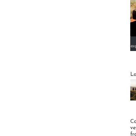
ex
Webinai
La
Publi-n
Co
ve
fr