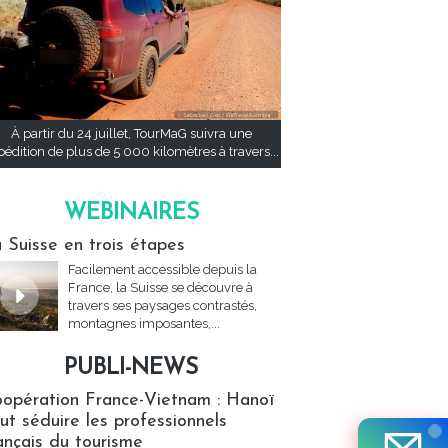
À partir du 24 juillet, TourMaG suivra une
pédition de plus de 5 000 kilomètres à travers...
WEBINAIRES
res
 Suisse en trois étapes
Facilement accessible depuis la
France, la Suisse se découvre à
travers ses paysages contrastés,
montagnes imposantes,...
PUBLI-NEWS
ews
opération France-Vietnam : Hanoï
ut séduire les professionnels
ançais du tourisme