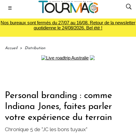
☰
Nos bureaux sont fermés du 27/07 au 16/08. Retour de la newsletter
quotidienne le 24/08/2026. Bel été !
Accueil
>
Distribution
Personal branding : comme
Indiana Jones, faites parler
votre expérience du terrain
Chronique 5 de "JC les bons tuyaux"