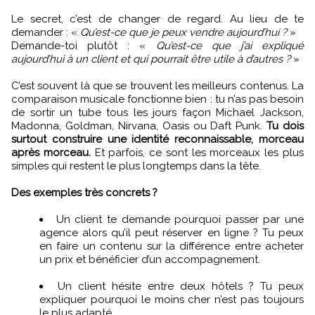
Le secret, c’est de changer de regard. Au lieu de te
demander : «
Qu’est-ce que je peux vendre aujourd’hui ?
»
Demande-toi plutôt : «
Qu’est-ce que j’ai expliqué
aujourd’hui à un client et qui pourrait être utile à d’autres ?
»
C’est souvent là que se trouvent les meilleurs contenus. La
comparaison musicale fonctionne bien : tu n’as pas besoin
de sortir un tube tous les jours façon Michael Jackson,
Madonna, Goldman, Nirvana, Oasis ou Daft Punk.
Tu dois
surtout construire une identité reconnaissable, morceau
après morceau.
Et parfois, ce sont les morceaux les plus
simples qui restent le plus longtemps dans la tête.
Des exemples très concrets ?
Un client te demande pourquoi passer par une
agence alors qu’il peut réserver en ligne ? Tu peux
en faire un contenu sur la différence entre acheter
un prix et bénéficier d’un accompagnement.
Un client hésite entre deux hôtels ? Tu peux
expliquer pourquoi le moins cher n’est pas toujours
le plus adapté.