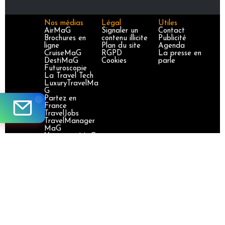
Nos médias
Légal
Utiles
AirMaG
Signaler un
Contact
Brochures en
contenu illicite
Publicité
ligne
Plan du site
Agenda
CruiseMaG
RGPD
La presse en
DestiMaG
Cookies
parle
Futuroscopie
La Travel Tech
LuxuryTravelMa
G
Partez en
France
TravelJobs
TravelManager
MaG
VoyageursMaG
Voyages
Responsables
Site certifié