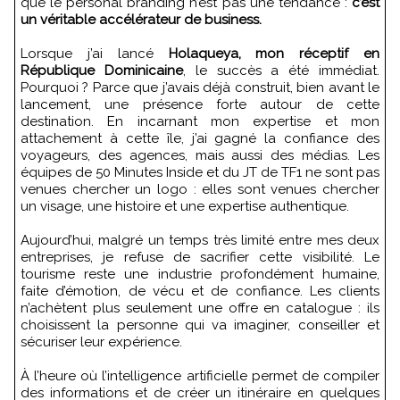
que le personal branding n’est pas une tendance :
c’est
un véritable accélérateur de business.
Lorsque j’ai lancé
Holaqueya, mon réceptif en
République Dominicaine
, le succès a été immédiat.
Pourquoi ? Parce que j’avais déjà construit, bien avant le
lancement, une présence forte autour de cette
destination. En incarnant mon expertise et mon
attachement à cette île, j’ai gagné la confiance des
voyageurs, des agences, mais aussi des médias. Les
équipes de 50 Minutes Inside et du JT de TF1 ne sont pas
venues chercher un logo : elles sont venues chercher
un visage, une histoire et une expertise authentique.
Aujourd’hui, malgré un temps très limité entre mes deux
entreprises, je refuse de sacrifier cette visibilité. Le
tourisme reste une industrie profondément humaine,
faite d’émotion, de vécu et de confiance. Les clients
n’achètent plus seulement une offre en catalogue : ils
choisissent la personne qui va imaginer, conseiller et
sécuriser leur expérience.
À l’heure où l’intelligence artificielle permet de compiler
des informations et de créer un itinéraire en quelques