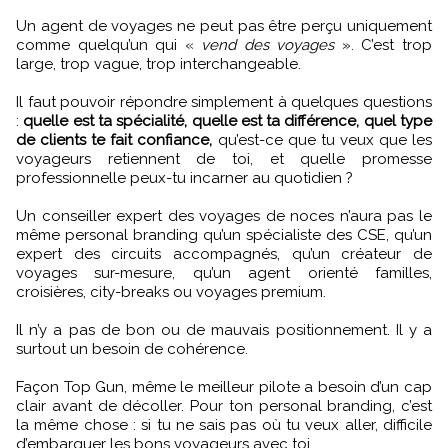
Un agent de voyages ne peut pas être perçu uniquement
comme quelqu’un qui «
vend des voyages
». C’est trop
large, trop vague, trop interchangeable.
Il faut pouvoir répondre simplement à quelques questions
:
quelle est ta spécialité, quelle est ta différence, quel type
de clients te fait confiance,
qu’est-ce que tu veux que les
voyageurs retiennent de toi, et quelle promesse
professionnelle peux-tu incarner au quotidien ?
Un conseiller expert des voyages de noces n’aura pas le
même personal branding qu’un spécialiste des CSE, qu’un
expert des circuits accompagnés, qu’un créateur de
voyages sur-mesure, qu’un agent orienté familles,
croisières, city-breaks ou voyages premium.
Il n’y a pas de bon ou de mauvais positionnement. Il y a
surtout un besoin de cohérence.
Façon Top Gun, même le meilleur pilote a besoin d’un cap
clair avant de décoller. Pour ton personal branding, c’est
la même chose : si tu ne sais pas où tu veux aller, difficile
d’embarquer les bons voyageurs avec toi.