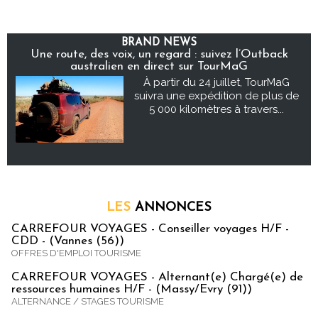
BRAND NEWS
Une route, des voix, un regard : suivez l’Outback
australien en direct sur TourMaG
À partir du 24 juillet, TourMaG
suivra une expédition de plus de
5 000 kilomètres à travers...
LES
ANNONCES
CARREFOUR VOYAGES - Conseiller voyages H/F -
CDD - (Vannes (56))
OFFRES D'EMPLOI TOURISME
CARREFOUR VOYAGES - Alternant(e) Chargé(e) de
ressources humaines H/F - (Massy/Evry (91))
ALTERNANCE / STAGES TOURISME