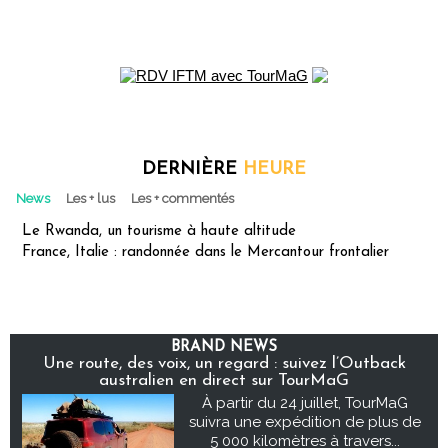
DERNIÈRE
HEURE
News
Les + lus
Les + commentés
Le Rwanda, un tourisme à haute altitude
France, Italie : randonnée dans le Mercantour frontalier
BRAND NEWS
Une route, des voix, un regard : suivez l’Outback
australien en direct sur TourMaG
À partir du 24 juillet, TourMaG
suivra une expédition de plus de
5 000 kilomètres à travers...