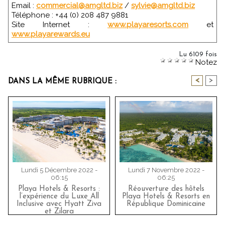
Email :
commercial@amgltd.biz
/
sylvie@amgltd.biz
Téléphone : +44 (0) 208 487 9881
Site Internet :
www.playaresorts.com
et
www.playarewards.eu
Lu 6109 fois
Notez
<
>
DANS LA MÊME RUBRIQUE :
Lundi 5 Décembre 2022 -
Lundi 7 Novembre 2022 -
06:15
06:25
Playa Hotels & Resorts :
Réouverture des hôtels
l’expérience du Luxe All
Playa Hotels & Resorts en
Inclusive avec Hyatt Ziva
République Dominicaine
et Zilara