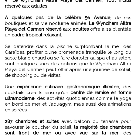
●
Le Wyndham Alltra Playa del Carmen, Tout Inclus
réservé aux adultes
A quelques pas de la célèbre 5e Avenue
, de ses
boutiques et sa vie nocturne animée.
Le Wyndham Alltra
Playa del Carmen réservé aux adultes
offre à sa clientèle
un
cadre tropical relaxant
.
Se détendre dans la piscine surplombant la mer des
Caraïbes, profiter d'une promenade tranquille le long du
sable blanc chaud ou se faire dorloter au spa et au salon,
sont quelques-unes des options que le Wyndham Alltra
Playa del Carmen peut offrir après une journée de soleil,
de shopping ou de visites.
Une
expérience culinaire gastronomique illimitée
, des
cocktails créatifs ainsi qu'un
centre de remise en forme
ultramoderne
, des activités quotidiennes comme le yoga
en bord de mer et l'aquagym, mais aussi des animations
en soirées.
287 chambres et suites
avec balcon ou terrasse pour
savourer le coucher du soleil,
la majorité des chambres
sont front de mer ou avec vue sur la mer
, des