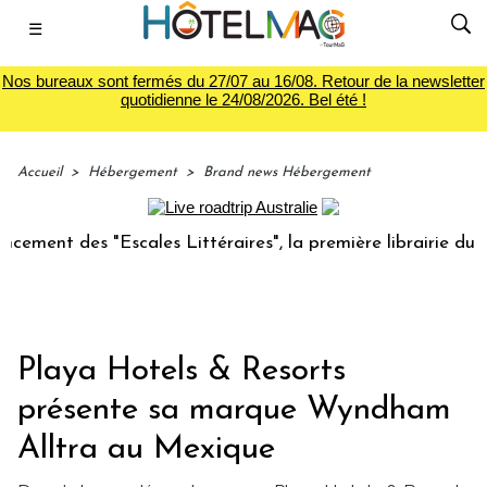
☰
Nos bureaux sont fermés du 27/07 au 16/08. Retour de la newsletter
quotidienne le 24/08/2026. Bel été !
Accueil
>
Hébergement
>
Brand news Hébergement
 des "Escales Littéraires", la première librairie du voyage
Playa Hotels & Resorts
présente sa marque Wyndham
Alltra au Mexique