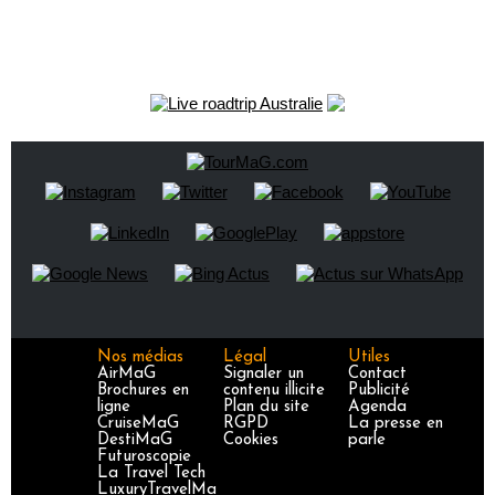
Nos médias
Légal
Utiles
AirMaG
Signaler un
Contact
Brochures en
contenu illicite
Publicité
ligne
Plan du site
Agenda
CruiseMaG
RGPD
La presse en
DestiMaG
Cookies
parle
Futuroscopie
La Travel Tech
LuxuryTravelMa