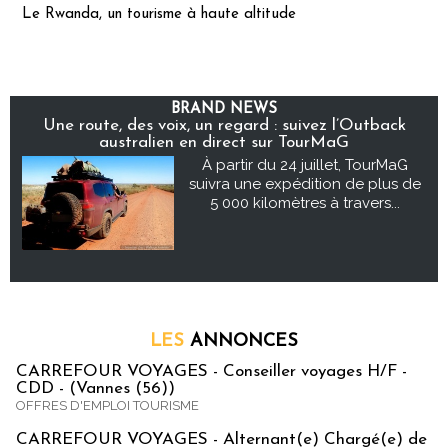
Le Rwanda, un tourisme à haute altitude
BRAND NEWS
Une route, des voix, un regard : suivez l’Outback
australien en direct sur TourMaG
À partir du 24 juillet, TourMaG
suivra une expédition de plus de
5 000 kilomètres à travers...
LES
ANNONCES
CARREFOUR VOYAGES - Conseiller voyages H/F -
CDD - (Vannes (56))
OFFRES D'EMPLOI TOURISME
CARREFOUR VOYAGES - Alternant(e) Chargé(e) de