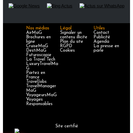
Nos médias
Légal
Utiles
AirMaG
Signaler un
Contact
Brochures en
contenu illicite
Publicité
ligne
Plan du site
Agenda
CruiseMaG
RGPD
La presse en
DestiMaG
Cookies
parle
Futuroscopie
La Travel Tech
LuxuryTravelMa
G
Partez en
France
TravelJobs
TravelManager
MaG
VoyageursMaG
Voyages
Responsables
Site certifié