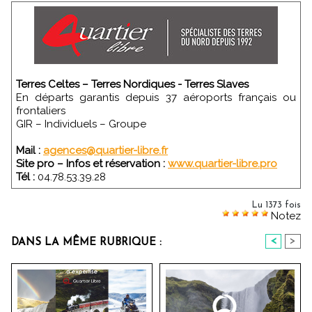
Terres Celtes – Terres Nordiques - Terres Slaves
En départs garantis depuis 37 aéroports français ou
frontaliers
GIR – Individuels – Groupe
Mail :
agences@quartier-libre.fr
Site pro – Infos et réservation :
www.quartier-libre.pro
Tél :
04.78.53.39.28
Lu 1373 fois
Notez
<
>
DANS LA MÊME RUBRIQUE :