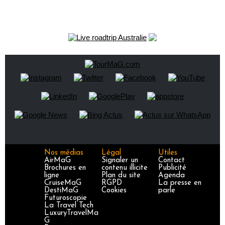
Nos médias
Légal
Utiles
AirMaG
Signaler un
Contact
Brochures en
contenu illicite
Publicité
ligne
Plan du site
Agenda
CruiseMaG
RGPD
La presse en
DestiMaG
Cookies
parle
Futuroscopie
La Travel Tech
LuxuryTravelMa
G