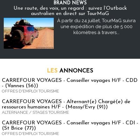
BRAND NEWS
Une route, des voix, un regard : suivez l’Outback
australien en direct sur TourMaG
À partir du 24 juillet, TourMaG suivra
une expédition de plus de 5 000
kilomètres à travers...
LES
ANNONCES
CARREFOUR VOYAGES - Conseiller voyages H/F - CDD
- (Vannes (56))
OFFRES D'EMPLOI TOURISME
CARREFOUR VOYAGES - Alternant(e) Chargé(e) de
ressources humaines H/F - (Massy/Evry (91))
ALTERNANCE / STAGES TOURISME
CARREFOUR VOYAGES - Conseiller voyages H/F - CDI -
(St Brice (77))
OFFRES D'EMPLOI TOURISME