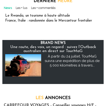
DERNIÈRE
HEURE
News
Les + lus
Les + commentés
Le Rwanda, un tourisme à haute altitude
France, Italie : randonnée dans le Mercantour frontalier
BRAND NEWS
Une route, des voix, un regard : suivez l’Outback
australien en direct sur TourMaG
À partir du 24 juillet, TourMaG
suivra une expédition de plus de
5 000 kilomètres à travers...
LES
ANNONCES
CARREFOUR VOYAGES - Conseiller voyages H/F -