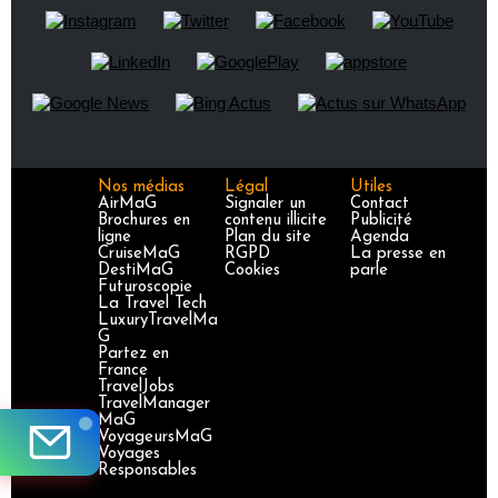
Nos médias
Légal
Utiles
AirMaG
Signaler un
Contact
Brochures en
contenu illicite
Publicité
ligne
Plan du site
Agenda
CruiseMaG
RGPD
La presse en
DestiMaG
Cookies
parle
Futuroscopie
La Travel Tech
LuxuryTravelMa
G
Partez en
France
TravelJobs
TravelManager
MaG
VoyageursMaG
Voyages
Responsables