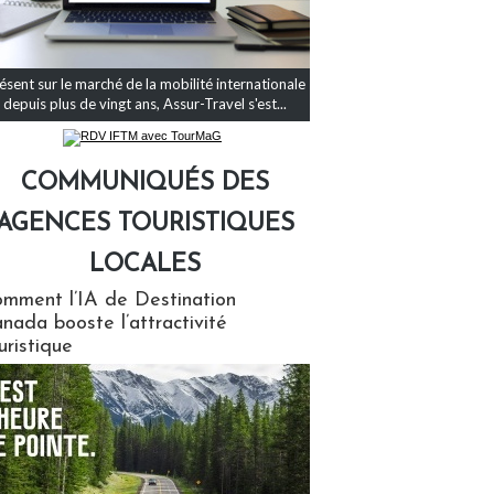
ésent sur le marché de la mobilité internationale
depuis plus de vingt ans, Assur-Travel s'est...
COMMUNIQUÉS DES
AGENCES TOURISTIQUES
LOCALES
qués des agences touristiques locales
mment l’IA de Destination
nada booste l’attractivité
uristique