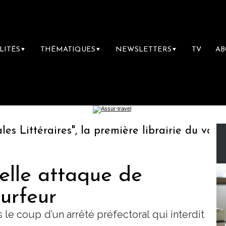
LITÉS
THÉMATIQUES
NEWSLETTERS
TV
A
▼
▼
▼
Littéraires", la première librairie du voyage
elle attaque de
surfeur
 le coup d’un arrêté préfectoral qui interdit