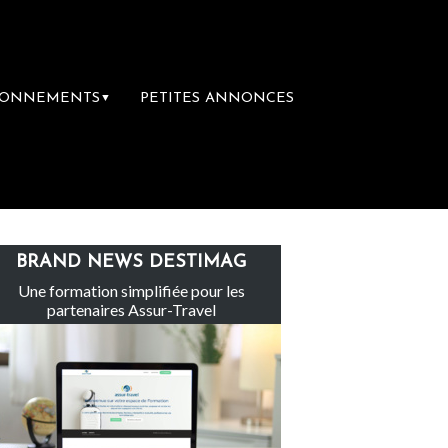
BONNEMENTS
PETITES ANNONCES
▼
Le groupe Sainte-Claire rachète Eden To
BRAND NEWS DESTIMAG
Une formation simplifiée pour les
partenaires Assur-Travel