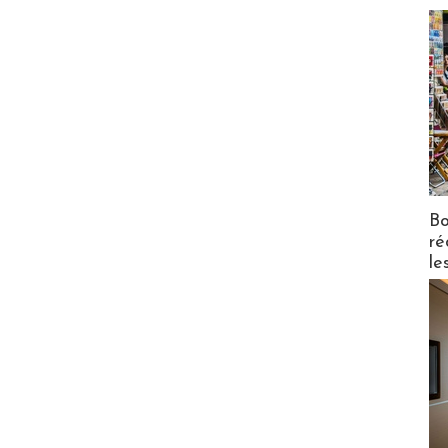
Bo
ré
le