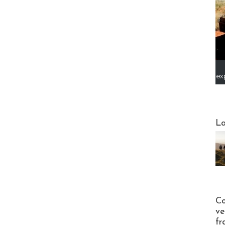
ex
Webinai
La
Publi-n
Co
ve
fr