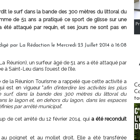
rdit le surf dans la bande des 300 mètres du littoral du
me de 51 ans a pratiqué ce sport de glisse sur une
Pr
 a été attaqué par requin, et ses jours ne sont pas en
digé par
La Rédaction
le Mercredi 23 Juillet 2014 à 16:08
 La Réunion), un surfeur âgé de 51 ans a été attaqué par
 à Saint-Leu dans l’ouest de l’île.
 de la Réunion Tourisme a rappelé que cette activité a
Communi
Co
 qui est en vigueur "
afin d’interdire les activités les plus
Ca
e surf, dans la bande des 300 mètres du littoral du
to
ns le lagon et, en dehors du lagon, dans les espaces
finies par arrêté municipal
".
p de cet arrêté du 12 février 2014, qui
a été reconduit
au poignet et au mollet droit. Elle a été transférée