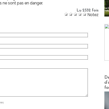
rs ne sont pas en danger.
Lu 2332 fois
Notez
Actus V
De
d’
fo
res