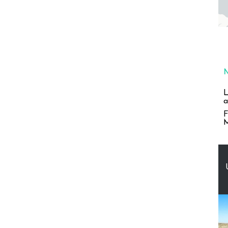
L
a
F
M