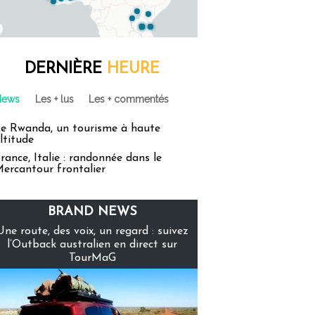
DERNIÈRE
HEURE
News
Les + lus
Les + commentés
e Rwanda, un tourisme à haute
ltitude
rance, Italie : randonnée dans le
ercantour frontalier
BRAND NEWS
Une route, des voix, un regard : suivez
l’Outback australien en direct sur
TourMaG