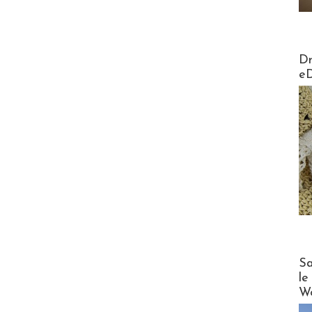
AirMa
Dr
e
Cruise
Sa
le
Wo