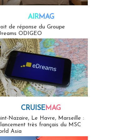
AIR
MAG
G
oit de réponse du Groupe
Dreams ODIGEO
CRUISE
MAG
MaG
int-Nazaire, Le Havre, Marseille :
 lancement très français du MSC
rld Asia