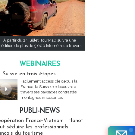
À partir du 24 juillet, TourMaG suivra une
pédition de plus de 5 000 kilomètres à travers...
WEBINAIRES
res
 Suisse en trois étapes
Facilement accessible depuis la
France, la Suisse se découvre à
travers ses paysages contrastés,
montagnes imposantes,...
PUBLI-NEWS
ews
opération France-Vietnam : Hanoï
ut séduire les professionnels
ançais du tourisme