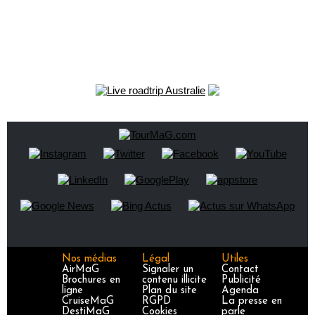
Nos médias
Légal
Utiles
AirMaG
Signaler un
Contact
Brochures en
contenu illicite
Publicité
ligne
Plan du site
Agenda
CruiseMaG
RGPD
La presse en
DestiMaG
Cookies
parle