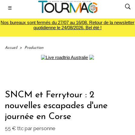
☰
Nos bureaux sont fermés du 27/07 au 16/08. Retour de la newsletter
quotidienne le 24/08/2026. Bel été !
Accueil
>
Production
SNCM et Ferrytour : 2
nouvelles escapades d'une
journée en Corse
55 € ttc par personne