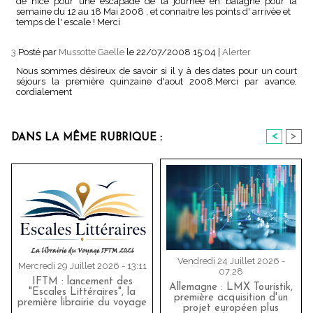
de nice pour une escapade de la journée en balagne pour la
semaine du 12 au 18 Mai 2008 , et connaitre les points d' arrivèe et
temps de l' escale ! Merci
3.
Posté par
Mussotte Gaelle
le 22/07/2008 15:04
|
Alerter
Nous sommes désireux de savoir si il y à des dates pour un court
séjours la première quinzaine d'aout 2008.Merci par avance,
cordialement
<
>
DANS LA MÊME RUBRIQUE :
Vendredi 24 Juillet 2026 -
Mercredi 29 Juillet 2026 - 13:11
07:28
IFTM : lancement des
Allemagne : LMX Touristik,
"Escales Littéraires", la
première acquisition d'un
première librairie du voyage
projet européen plus