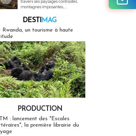
travers ses paysages contrastés,
montagnes imposantes,...
DESTI
MAG
MAG
 Rwanda, un tourisme à haute
titude
PRODUCTION
ion
TM : lancement des "Escales
ttéraires", la première librairie du
oyage