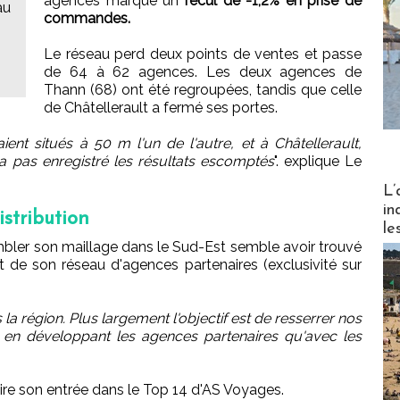
agences marque un
recul de -1,2% en prise de
au
commandes.
Le réseau perd deux points de ventes et passe
de 64 à 62 agences. Les deux agences de
Thann (68) ont été regroupées, tandis que celle
de Châtellerault a fermé ses portes.
ent situés à 50 m l'un de l'autre, et à Châtellerault,
a pas enregistré les résultats escomptés
". explique Le
Partez
L’
in
istribution
le
mbler son maillage dans le Sud-Est semble avoir trouvé
 de son réseau d'agences partenaires (exclusivité sur
 la région. Plus largement l'objectif est de resserrer nos
en en développant les agences partenaires qu'avec les
aire son entrée dans le Top 14 d'AS Voyages.