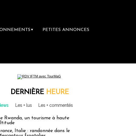
BONNEMENTS
PETITES ANNONCES
▼
DERNIÈRE
HEURE
News
Les + lus
Les + commentés
e Rwanda, un tourisme à haute
ltitude
rance, Italie : randonnée dans le
ercantour frontalier