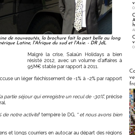
v
O
A
h
A
C
ine de nouveautés, la brochure fait la part belle au long
v
mérique Latine, l'Afrique du sud et l'Asie. - DR JdL
O
Malgré la crise, Salaün Holidays a bien
résisté 2012, avec un volume d'affaires à
95M€ stable par rapport à 2011.
Publi-n
Co
ve
accuse un léger fléchissement de -1% à -2% par rapport
fr
 partie séjour qui enregistre un recul de -30%
", précise
al.
 de notre activité
" tempère le DG,
" et nous avons bien
yens et longs courriers en autocar au départ des régions