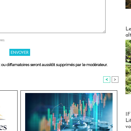
DESTI
Le
al
res
x ou diffamatoires seront aussitôt supprimés par le modérateur.
<
>
Product
IF
Li
v