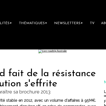
LITÉS
THÉMATIQUES
NEWSLETTERS
TV
A
▼
▼
▼
d fait de la résistance
ution s'effrite
araître sa brochure 2013
L
a
vité stable en 2012, avec un volume d'affaires à 95M€.
F
M