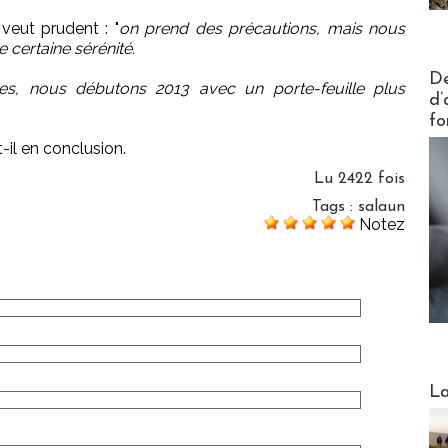
eut prudent : "
on prend des précautions, mais nous
certaine sérénité.
Actus V
De
, nous débutons 2013 avec un porte-feuille plus
d’
fo
-il en conclusion.
Lu 2422 fois
Tags
:
salaun
Notez
Webinai
La