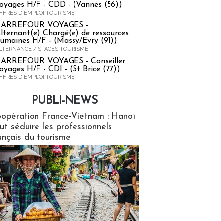
oyages H/F - CDD - (Vannes (56))
FFRES D'EMPLOI TOURISME
CARREFOUR VOYAGES -
lternant(e) Chargé(e) de ressources
umaines H/F - (Massy/Evry (91))
LTERNANCE / STAGES TOURISME
ARREFOUR VOYAGES - Conseiller
oyages H/F - CDI - (St Brice (77))
FFRES D'EMPLOI TOURISME
PUBLI-NEWS
ews
opération France-Vietnam : Hanoï
ut séduire les professionnels
ançais du tourisme