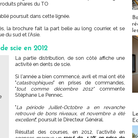
 produits phares du TO
blié poursuit dans cette lignée.
Bo
ré
, la brochure fait la part belle au long courrier, et se
le
ue du sud et l'Asie.
 de scie en 2012
La partie distribution, de son côté affiche une
activité en dents de scie.
Si l'année a bien commencé, avril et mai ont été
"
catastrophiques
" en prises de commandes,
"
tout comme décembre 2012"
commente
Stéphane Le Pennec.
e
"
La période Juillet-Octobre a en revanche
Distribu
retrouvé de bons niveaux, et novembre a été
Le
excellent
", poursuit le Directeur Général.
Ed
Résultat des courses, en 2012, l'activité en