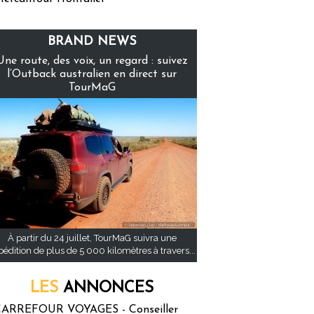
BRAND NEWS
Une route, des voix, un regard : suivez
l’Outback australien en direct sur
TourMaG
À partir du 24 juillet, TourMaG suivra une
pédition de plus de 5 000 kilomètres à travers...
LES
ANNONCES
ARREFOUR VOYAGES - Conseiller