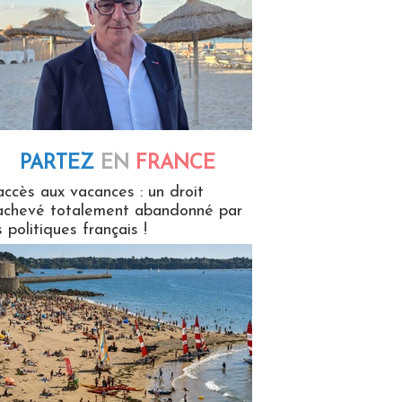
PARTEZ
EN
FRANCE
 en France
accès aux vacances : un droit
achevé totalement abandonné par
s politiques français !