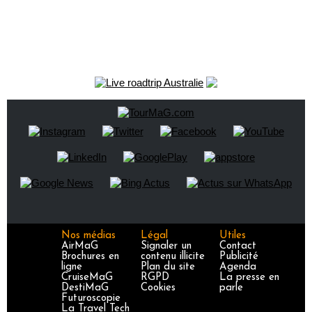
Nos médias
Légal
Utiles
AirMaG
Signaler un
Contact
Brochures en
contenu illicite
Publicité
ligne
Plan du site
Agenda
CruiseMaG
RGPD
La presse en
DestiMaG
Cookies
parle
Futuroscopie
La Travel Tech