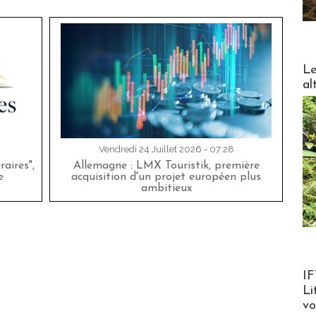
DESTI
Le
al
Vendredi 24 Juillet 2026 - 07:28
aires",
Allemagne : LMX Touristik, première
e
acquisition d'un projet européen plus
ambitieux
Product
IF
Li
v