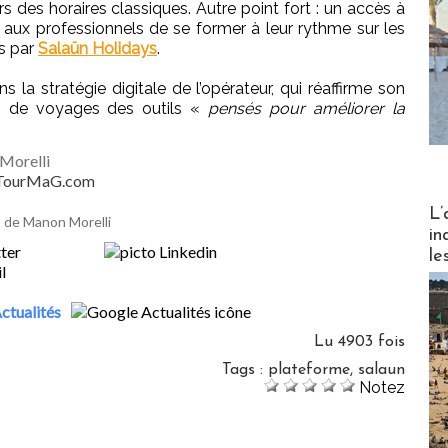
des horaires classiques. Autre point fort : un accès à
 aux professionnels de se former à leur rythme sur les
és par
Salaün Holidays
.
la stratégie digitale de l’opérateur, qui réaffirme son
s de voyages des outils «
pensés pour améliorer la
Morelli
- TourMaG.com
Partez
L’
es de Manon Morelli
in
le
ctualités
Lu 4903 fois
Tags
:
plateforme
,
salaun
Notez