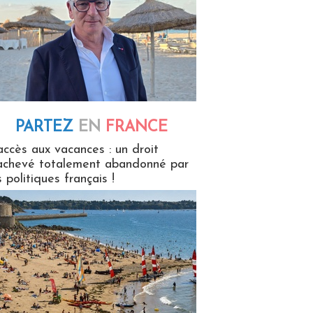
PARTEZ
EN
FRANCE
 en France
accès aux vacances : un droit
achevé totalement abandonné par
s politiques français !