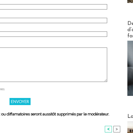
Actus V
De
d’
fo
res
Webinai
x ou diffamatoires seront aussitôt supprimés par le modérateur.
La
<
>