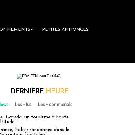
BONNEMENTS
PETITES ANNONCES
▼
DERNIÈRE
HEURE
News
Les + lus
Les + commentés
e Rwanda, un tourisme à haute
ltitude
rance, Italie : randonnée dans le
ercantour frontalier