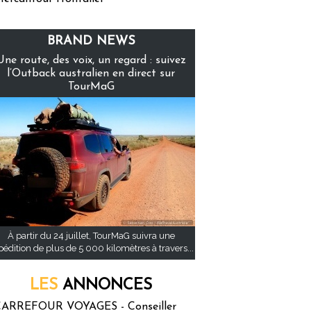
BRAND NEWS
Une route, des voix, un regard : suivez
l’Outback australien en direct sur
TourMaG
À partir du 24 juillet, TourMaG suivra une
pédition de plus de 5 000 kilomètres à travers...
LES
ANNONCES
ARREFOUR VOYAGES - Conseiller