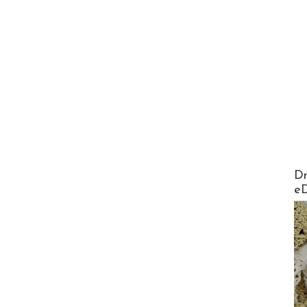
AirMa
Dr
e