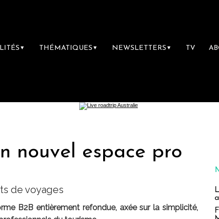
LITÉS
THÉMATIQUES
NEWSLETTERS
TV
A
▼
▼
▼
un nouvel espace pro
nts de voyages
L
a
rme B2B entièrement refondue, axée sur la simplicité,
F
M