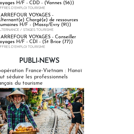
oyages H/F - CDD - (Vannes (56))
FFRES D'EMPLOI TOURISME
CARREFOUR VOYAGES -
lternant(e) Chargé(e) de ressources
umaines H/F - (Massy/Evry (91))
LTERNANCE / STAGES TOURISME
ARREFOUR VOYAGES - Conseiller
oyages H/F - CDI - (St Brice (77))
FFRES D'EMPLOI TOURISME
PUBLI-NEWS
ews
opération France-Vietnam : Hanoï
ut séduire les professionnels
ançais du tourisme