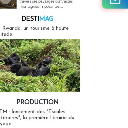
travers ses paysages contrastés,
montagnes imposantes,...
DESTI
MAG
MAG
 Rwanda, un tourisme à haute
titude
PRODUCTION
ion
TM : lancement des "Escales
ttéraires", la première librairie du
oyage