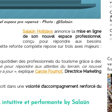
v
O
A
h
el espace pro repensé - Photo : @Salaün
A
C
Salaün Holidays
annonce la
mise en ligne
v
de son nouvel espace professionnel
,
O
conçu pour répondre aux besoins
tte refonte complète repose sur trois axes majeurs :
Publi-n
Co
avail quotidien des professionnels du tourisme grâce à des
ve
é pour répondre aux attentes du terrain, ce nouvel
fr
 à jour
», explique
Carole Fournot
,
Directrice Marketing
scrit dans une
volonté d’accompagnement renforcé du
, intuitive et performante by Salaün