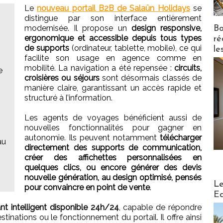
Le
nouveau portail B2B de Salaün Holidays
se
distingue par son interface entièrement
modernisée. Il propose un
design responsive,
Bo
ergonomique et accessible depuis tous types
ré
de supports
(ordinateur, tablette, mobile), ce qui
le
facilite son usage en agence comme en
mobilité. La navigation a été repensée :
circuits,
e
croisières ou séjours
sont désormais classés de
manière claire, garantissant un accès rapide et
structuré à l’information.
Les agents de voyages bénéficient aussi de
nouvelles fonctionnalités pour gagner en
autonomie. Ils peuvent notamment
télécharger
au
directement des supports de communication,
créer des affichettes personnalisées en
quelques clics, ou encore générer des devis
nouvelle génération, au design optimisé, pensés
Distribu
Le
pour convaincre en point de vente
.
Ed
tant intelligent disponible 24h/24
, capable de répondre
stinations ou le fonctionnement du portail. Il offre ainsi