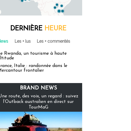
DERNIÈRE
HEURE
News
Les + lus
Les + commentés
e Rwanda, un tourisme à haute
ltitude
rance, Italie : randonnée dans le
ercantour frontalier
BRAND NEWS
Une route, des voix, un regard : suivez
l’Outback australien en direct sur
TourMaG