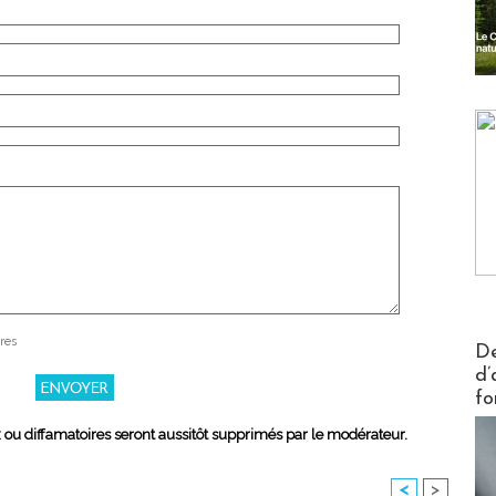
res
Actus V
De
d’
fo
x ou diffamatoires seront aussitôt supprimés par le modérateur.
<
>