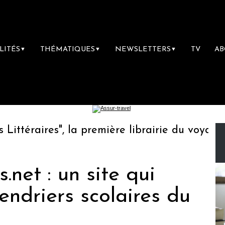
LITÉS
THÉMATIQUES
NEWSLETTERS
TV
A
▼
▼
▼
téraires", la première librairie du voyage
.net : un site qui
endriers scolaires du