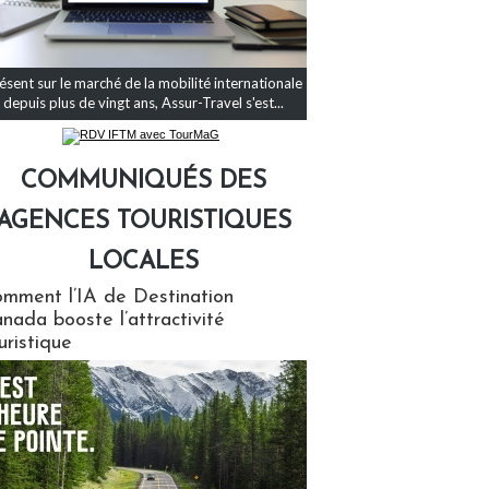
ésent sur le marché de la mobilité internationale
depuis plus de vingt ans, Assur-Travel s'est...
COMMUNIQUÉS DES
AGENCES TOURISTIQUES
LOCALES
qués des agences touristiques locales
mment l’IA de Destination
nada booste l’attractivité
uristique