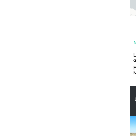
L
a
F
M