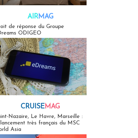
AIR
MAG
G
oit de réponse du Groupe
Dreams ODIGEO
CRUISE
MAG
MaG
int-Nazaire, Le Havre, Marseille :
 lancement très français du MSC
rld Asia