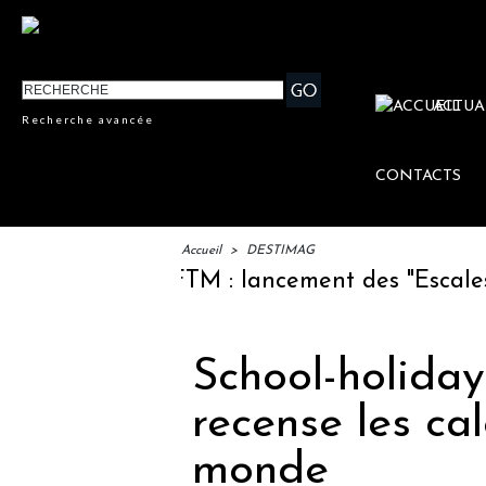
ACTUA
Recherche avancée
CONTACTS
Accueil
>
DESTIMAG
IFTM : lancement des "Escales Lit
School-holidays
recense les cal
monde