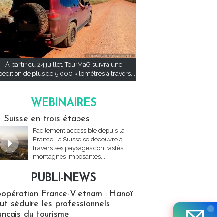
À partir du 24 juillet, TourMaG suivra une
pédition de plus de 5 000 kilomètres à travers...
WEBINAIRES
res
 Suisse en trois étapes
Facilement accessible depuis la
France, la Suisse se découvre à
travers ses paysages contrastés,
montagnes imposantes,...
PUBLI-NEWS
ews
opération France-Vietnam : Hanoï
ut séduire les professionnels
ançais du tourisme