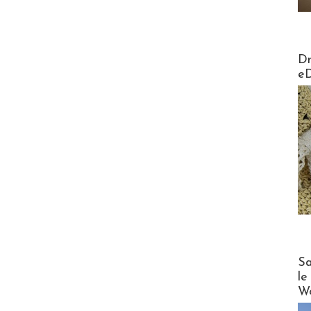
AirMa
Dr
e
Cruise
Sa
le
Wo