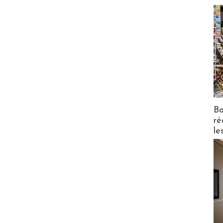
Bo
ré
le