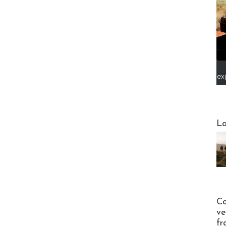
ex
Webinai
La
Publi-n
Co
ve
fr