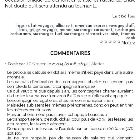
occasion unique de démontrer le rôle et l'utilité du Snav.
Nul doute qu'il sera attendu au tournant...
Lu 3158 fois
Tags
:
afat voyages
,
alliance t
,
american express voyages d’aff
,
frais
,
g4
,
g4 voyages
,
manor
,
surcharge carburant
,
surcharges
carburants
,
surcharges fuel
,
surcharges rétroactives loisir
,
thomas
cook
Notez
COMMENTAIRES
1.
Posté par
J.P Simeon
le 21/04/2008 08:52
|
Alerter
Le petrole se calcule en dollars même s'il est payé dans une autre
monnaie.
Les calculs d'indexation des compagnies charter ne tiennent pas
compte de la parité sauf 1 compagnie française.
Ce qui veut dire que depuis 1 an, les compagnies charter auraient
du limiter leur hausse à environ 80 % de ce qu'elles ont appliqué.
Les compagnies régulières, elles, ne communiquent rien.
Mais elles subissent les mêmes phénomènes, donc on peut en tirer
les mêmes conclusions.
Mais un phénomène parait avoir échappé à beaucoup :
Le transport aérien, c'est du dollar pour plus de 50 % : les leases, les
assurances, les taxes d'aéroport...
Donc depuis 1 an les couts d'exploitation ont baissé de 20 % sur 50%
soit 10%.
Je ne me rappelle pas de hausses de salaires qui viennent