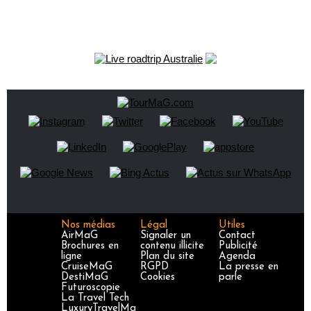
Nos médias
Légal
Utiles
AirMaG
Signaler un
Contact
Brochures en
contenu illicite
Publicité
ligne
Plan du site
Agenda
CruiseMaG
RGPD
La presse en
DestiMaG
Cookies
parle
Futuroscopie
La Travel Tech
LuxuryTravelMa