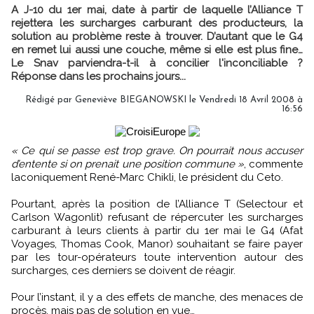
A J-10 du 1er mai, date à partir de laquelle l’Alliance T
rejettera les surcharges carburant des producteurs, la
solution au problème reste à trouver. D’autant que le G4
en remet lui aussi une couche, même si elle est plus fine…
Le Snav parviendra-t-il à concilier l'inconciliable ?
Réponse dans les prochains jours...
Rédigé par Geneviève BIEGANOWSKI le Vendredi 18 Avril 2008 à
16:56
« Ce qui se passe est trop grave. On pourrait nous accuser
d’entente si on prenait une position commune »
, commente
laconiquement René-Marc Chikli, le président du Ceto.
Pourtant, après la position de l’Alliance T (Selectour et
Carlson Wagonlit) refusant de répercuter les surcharges
carburant à leurs clients à partir du 1er mai le G4 (Afat
Voyages, Thomas Cook, Manor) souhaitant se faire payer
par les tour-opérateurs toute intervention autour des
surcharges, ces derniers se doivent de réagir.
Pour l’instant, il y a des effets de manche, des menaces de
procès, mais pas de solution en vue…