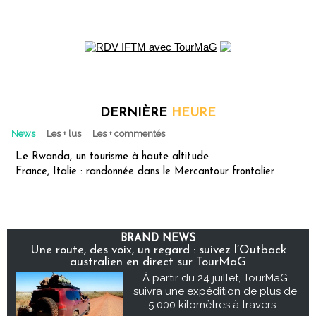
DERNIÈRE
HEURE
News
Les + lus
Les + commentés
Le Rwanda, un tourisme à haute altitude
France, Italie : randonnée dans le Mercantour frontalier
BRAND NEWS
Une route, des voix, un regard : suivez l’Outback
australien en direct sur TourMaG
À partir du 24 juillet, TourMaG
suivra une expédition de plus de
5 000 kilomètres à travers...