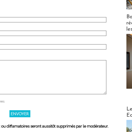
Bo
ré
le
res
Distribu
Le
Ed
x ou diffamatoires seront aussitôt supprimés par le modérateur.