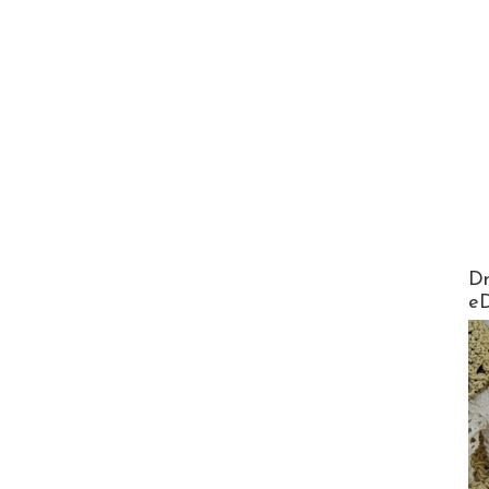
AirMa
Dr
e