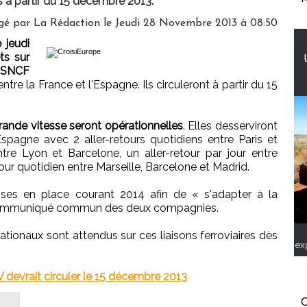
à partir du 15 décembre 2013.
gé par
La Rédaction
le Jeudi 28 Novembre 2013 à 08:50
 jeudi
ts sur
e-SNCF
re la France et l'Espagne. Ils circuleront à partir du 15
grande vitesse seront opérationnelles
. Elles desserviront
spagne avec 2 aller-retours quotidiens entre Paris et
ntre Lyon et Barcelone, un aller-retour par jour entre
our quotidien entre Marseille, Barcelone et Madrid.
ses en place courant 2014 afin de « s'adapter à la
 communiqué commun des deux compagnies.
ationaux sont attendus sur ces liaisons ferroviaires dès
ex
V devrait circuler le 15 décembre 2013
C