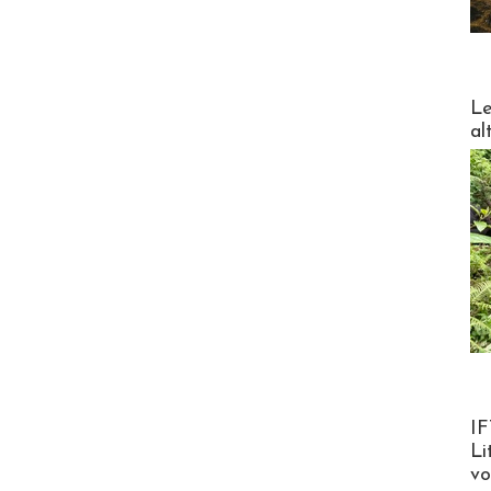
DESTI
Le
al
Product
IF
Li
v