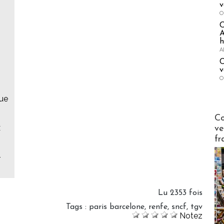
v
O
A
h
A
C
v
O
que
Publi-n
Co
x
ve
fr
-
Lu 2353 fois
Tags
:
paris barcelone
,
renfe
,
sncf
,
tgv
Notez