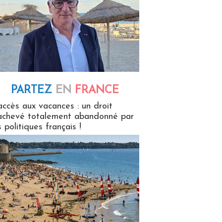
PARTEZ
EN
FRANCE
 en France
accès aux vacances : un droit
achevé totalement abandonné par
s politiques français !