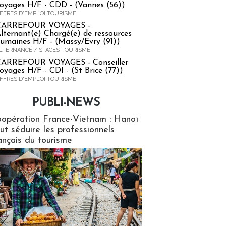
oyages H/F - CDD - (Vannes (56))
FFRES D'EMPLOI TOURISME
CARREFOUR VOYAGES -
lternant(e) Chargé(e) de ressources
umaines H/F - (Massy/Evry (91))
LTERNANCE / STAGES TOURISME
ARREFOUR VOYAGES - Conseiller
oyages H/F - CDI - (St Brice (77))
FFRES D'EMPLOI TOURISME
PUBLI-NEWS
ews
opération France-Vietnam : Hanoï
ut séduire les professionnels
ançais du tourisme