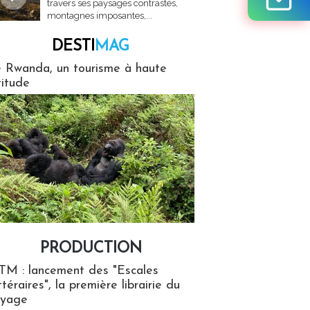
travers ses paysages contrastés,
montagnes imposantes,...
DESTI
MAG
MAG
 Rwanda, un tourisme à haute
titude
PRODUCTION
ion
TM : lancement des "Escales
ttéraires", la première librairie du
oyage