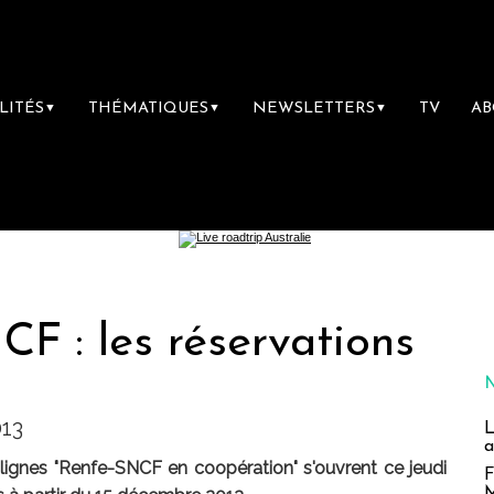
LITÉS
THÉMATIQUES
NEWSLETTERS
TV
A
▼
▼
▼
F : les réservations
013
L
a
5 lignes "Renfe-SNCF en coopération" s'ouvrent ce jeudi
F
M