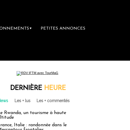
BONNEMENTS
PETITES ANNONCES
▼
DERNIÈRE
HEURE
News
Les + lus
Les + commentés
e Rwanda, un tourisme à haute
ltitude
rance, Italie : randonnée dans le
ercantour frontalier