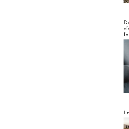
Actus V
De
d’
fo
Webinai
La