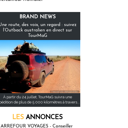
BRAND NEWS
Une route, des voix, un regard : suivez
l’Outback australien en direct sur
TourMaG
À partir du 24 juillet, TourMaG suivra une
pédition de plus de 5 000 kilomètres à travers...
LES
ANNONCES
ARREFOUR VOYAGES - Conseiller