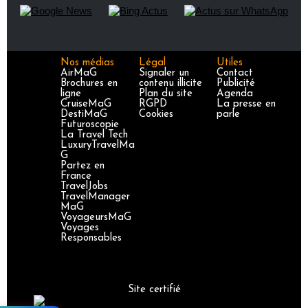
Nos médias
Légal
Utiles
AirMaG
Signaler un
Contact
Brochures en
contenu illicite
Publicité
ligne
Plan du site
Agenda
CruiseMaG
RGPD
La presse en
DestiMaG
Cookies
parle
Futuroscopie
La Travel Tech
LuxuryTravelMa
G
Partez en
France
TravelJobs
TravelManager
MaG
VoyageursMaG
Voyages
Responsables
Site certifié