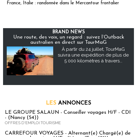
France, Italie : randonnée dans le Mercantour frontalier
BRAND NEWS
Une route, des voix, un regard : suivez l’Outback
australien en direct sur TourMaG
À partir du 24 juillet, TourMaG
suivra une expédition de plus de
5 000 kilomètres à travers...
LES
ANNONCES
LE GROUPE SALAUN - Conseiller voyages H/F - CDI
- (Nancy (54))
OFFRES D'EMPLOI TOURISME
CARREFOUR VOYAGES - Alternant(e) Chargé(e) de