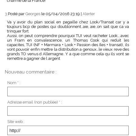
charme de la France!
3.
Posté par
Georges
le 05/04/2016 23:19
|
Alerter
Va y avoir du plan social en pagaille chez Look/Transat car y a
toujours bcp de postes qui doublonnent..aie, aie..on sait que ca va
trinquer fort.
Aussi, on peut comprendre pourquoi TUI veut racheter Look….avec
un Fram en convalescence, un Thomas Cook qui reduit les
capacites, TUI (NF + Marmara + Look + Passion des Iles + transat), ils
vont pouvoir enfin mettre la distribution a genoux…le vieux reve des
grands TO venus d Allemagne. Y a que comme cela qu ils vont se
remettre a gagner de l argent
Nouveau commentaire :
Nom * :
Adresse email (non publiée) * :
Site web :