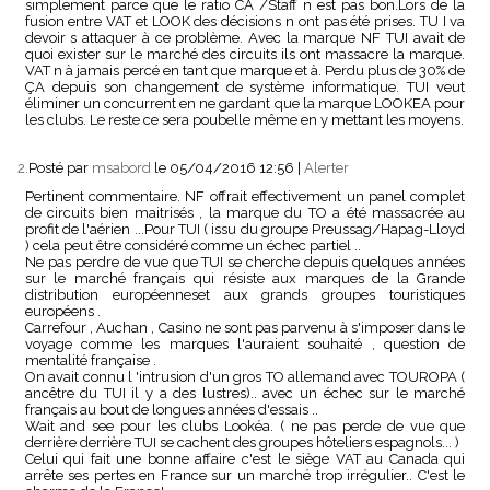
simplement parce que le ratio CA /Staff n est pas bon.Lors de la
fusion entre VAT et LOOK des décisions n ont pas été prises. TU I va
devoir s attaquer à ce problème. Avec la marque NF TUI avait de
quoi exister sur le marché des circuits ils ont massacre la marque.
VAT n à jamais percé en tant que marque et à. Perdu plus de 30% de
ÇA depuis son changement de système informatique. TUI veut
éliminer un concurrent en ne gardant que la marque LOOKEA pour
les clubs. Le reste ce sera poubelle même en y mettant les moyens.
2.
Posté par
msabord
le 05/04/2016 12:56
|
Alerter
Pertinent commentaire. NF offrait effectivement un panel complet
de circuits bien maitrisés , la marque du TO a été massacrée au
profit de l'aérien ...Pour TUI ( issu du groupe Preussag/Hapag-Lloyd
) cela peut être considéré comme un échec partiel ..
Ne pas perdre de vue que TUI se cherche depuis quelques années
sur le marché français qui résiste aux marques de la Grande
distribution européenneset aux grands groupes touristiques
européens .
Carrefour , Auchan , Casino ne sont pas parvenu à s'imposer dans le
voyage comme les marques l'auraient souhaité , question de
mentalité française .
On avait connu l 'intrusion d'un gros TO allemand avec TOUROPA (
ancêtre du TUI il y a des lustres).. avec un échec sur le marché
français au bout de longues années d'essais ..
Wait and see pour les clubs Lookéa. ( ne pas perde de vue que
derrière derrière TUI se cachent des groupes hôteliers espagnols... )
Celui qui fait une bonne affaire c'est le siège VAT au Canada qui
arrête ses pertes en France sur un marché trop irrégulier.. C'est le