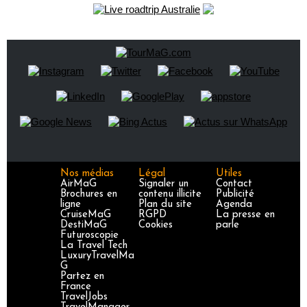
Nos médias
Légal
Utiles
AirMaG
Signaler un
Contact
Brochures en
contenu illicite
Publicité
ligne
Plan du site
Agenda
CruiseMaG
RGPD
La presse en
DestiMaG
Cookies
parle
Futuroscopie
La Travel Tech
LuxuryTravelMa
G
Partez en
France
TravelJobs