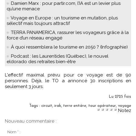
Damien Marx : pour partir.com, l’IA est un levier plus
qu’une menace
Voyage en Europe : un tourisme en mutation, plus
sélectif mais toujours attractif
TERRA PANAMERICA, rassurer les voyageurs grâce à la
force d’un réseau engagé
À quoi ressemblera le tourisme en 2050 ? (Infographie)
Podcast : les Laurentides (Québec), le nouvel
eldorado des retraites bien-être
L'effectif maximal prévu pour ce voyage est de 90
personnes. Déjà, le TO a annoncé 30 inscriptions en
seulement 3 jours.
Lu 2725 fois
Tags
:
circuit
,
irak
,
terre entière
,
tour opérateur
,
voyage
Notez
Nouveau commentaire :
Nom * :