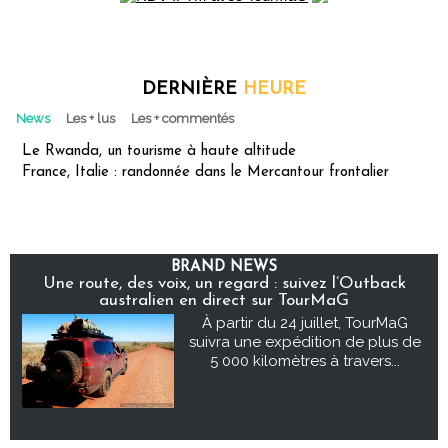
DERNIÈRE
HEURE
News
Les + lus
Les + commentés
Le Rwanda, un tourisme à haute altitude
France, Italie : randonnée dans le Mercantour frontalier
BRAND NEWS
Une route, des voix, un regard : suivez l’Outback
australien en direct sur TourMaG
À partir du 24 juillet, TourMaG
suivra une expédition de plus de
5 000 kilomètres à travers...