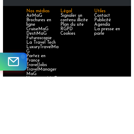
Nos médias
Légal
Utiles
AirMaG
Signaler un
Contact
Brochures en
contenu illicite
Publicité
ligne
Plan du site
Agenda
CruiseMaG
RGPD
La presse en
DestiMaG
Cookies
parle
Futuroscopie
La Travel Tech
LuxuryTravelMa
G
Partez en
France
TravelJobs
TravelManager
MaG
VoyageursMaG
Voyages
Responsables
Site certifié