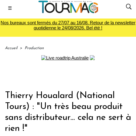
☰
Nos bureaux sont fermés du 27/07 au 16/08. Retour de la newsletter
quotidienne le 24/08/2026. Bel été !
Accueil
>
Production
Thierry Houalard (National
Tours) : "Un très beau produit
sans distributeur... cela ne sert à
rien !"