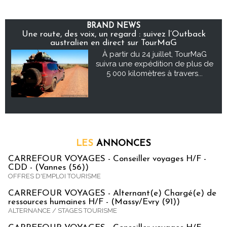
BRAND NEWS
Une route, des voix, un regard : suivez l’Outback
australien en direct sur TourMaG
À partir du 24 juillet, TourMaG
suivra une expédition de plus de
5 000 kilomètres à travers...
LES
ANNONCES
CARREFOUR VOYAGES - Conseiller voyages H/F -
CDD - (Vannes (56))
OFFRES D'EMPLOI TOURISME
CARREFOUR VOYAGES - Alternant(e) Chargé(e) de
ressources humaines H/F - (Massy/Evry (91))
ALTERNANCE / STAGES TOURISME