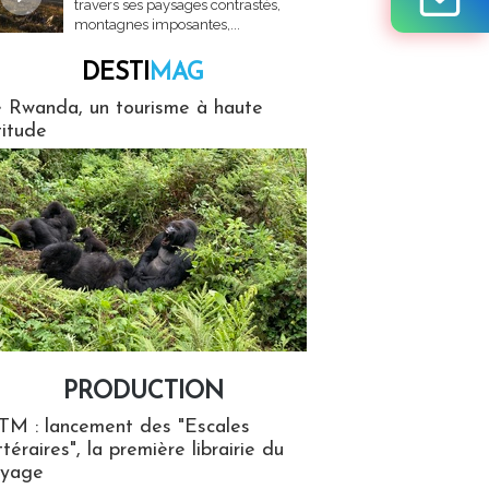
travers ses paysages contrastés,
montagnes imposantes,...
DESTI
MAG
MAG
 Rwanda, un tourisme à haute
titude
PRODUCTION
ion
TM : lancement des "Escales
ttéraires", la première librairie du
oyage