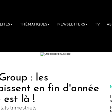
LITÉS
THÉMATIQUES
NEWSLETTERS
TV
A
▼
▼
▼
roup : les
aissent en fin d'année
 est là !
L
a
ats trimestriels
F
M