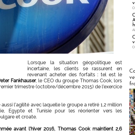
v
O
A
h
A
C
v
O
Lorsque la situation géopolitique est
incertaine, les clients se rassurent en
Publi-n
Co
revenant acheter des forfaits : tel est le
ve
eter Fankhauser
, le CEO du groupe Thomas Cook, lors
fr
premier trimestre (octobre/décembre 2015) de l'exercice
aussi l'agilité avec laquelle le groupe a retiré 1,2 million
ie, Egypte et Tunisie pour les réorienter vers les
ulgare et croate.
ammée avant l'hiver 2016, Thomas Cook maintient 2,6