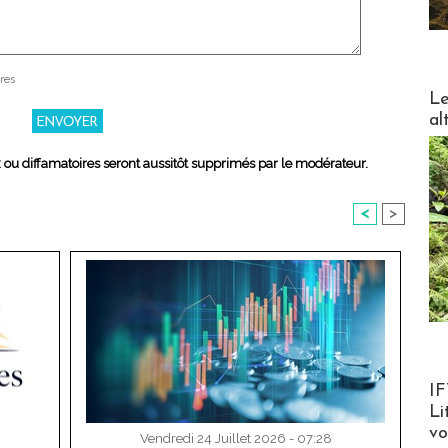
res
DESTI
Le
al
x ou diffamatoires seront aussitôt supprimés par le modérateur.
<
>
Product
IF
Li
v
Vendredi 24 Juillet 2026 - 07:28