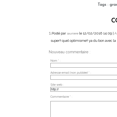
Tags
:
gra
C
1.
Posté par
le 12/02/2016 14:09
|
A
sauniere
super!! quel optimisme!! ya du bon avec la
Nouveau commentaire :
Nom * :
Adresse email (non publiée) * :
Site web :
Commentaire * :