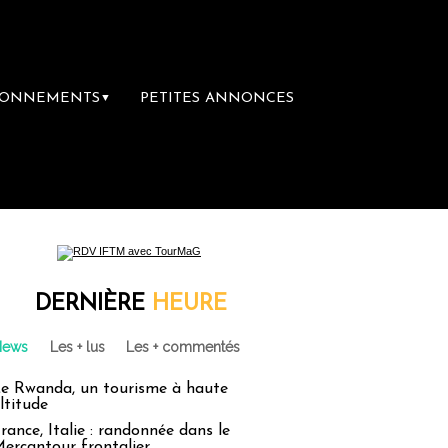
BONNEMENTS
PETITES ANNONCES
▼
DERNIÈRE
HEURE
News
Les + lus
Les + commentés
e Rwanda, un tourisme à haute
ltitude
rance, Italie : randonnée dans le
ercantour frontalier