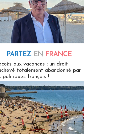
PARTEZ
EN
FRANCE
 en France
accès aux vacances : un droit
achevé totalement abandonné par
s politiques français !