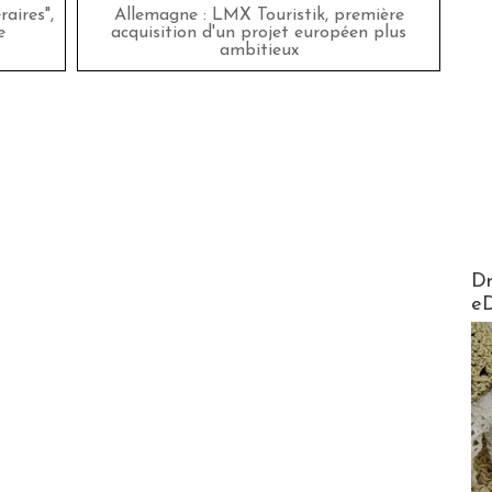
aires",
Allemagne : LMX Touristik, première
e
acquisition d'un projet européen plus
ambitieux
AirMa
Dr
e