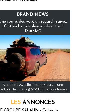
BRAND NEWS
Une route, des voix, un regard : suivez
l’Outback australien en direct sur
TourMaG
À partir du 24 juillet, TourMaG suivra une
pédition de plus de 5 000 kilomètres à travers...
LES
ANNONCES
E GROUPE SALAUN - Conseiller