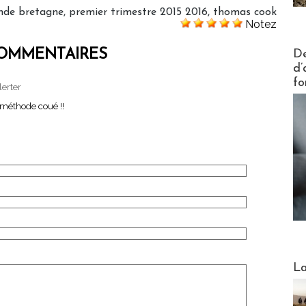
nde bretagne
,
premier trimestre 2015 2016
,
thomas cook
Notez
Actus V
OMMENTAIRES
De
d’
fo
lerter
 méthode coué !!
Webinai
La