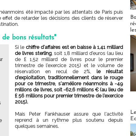
 néanmoins été impacté par les attentats de Paris puis
Bo
 effet de retarder les décisions des clients de réserver
ré
tination.
le
 de bons résultats"
Si le
chiffre d'affaires est en baisse à 1,41 milliard
de livres sterling
, soit 1,8 milliard d'euros (au lieu
ur
de £ 1,52 milliard de livres pour le premier
trimestre de l'exercice 2015) et le volume de
réservation en recul de 2%,
le résultat
d'exploitation, traditionnellement dans le rouge
pour ce trimestre, s'améliore néanmoins à -49
millions de livres, soit -62,6 millions € (au lieu de
£ 56 millions pour premier trimestre de l'exercice
2015).
s
Distribu
Le
Mais Peter Fankhauser assure que l'activité
Ed
reprend à un rythme plus soutenu depuis
e
quelques semaines.