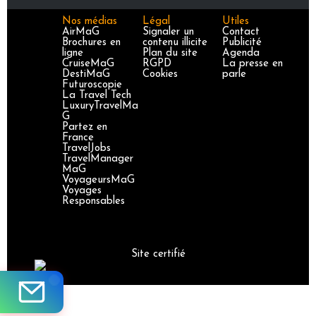
Nos médias
Légal
Utiles
AirMaG
Signaler un
Contact
Brochures en
contenu illicite
Publicité
ligne
Plan du site
Agenda
CruiseMaG
RGPD
La presse en
DestiMaG
Cookies
parle
Futuroscopie
La Travel Tech
LuxuryTravelMa
G
Partez en
France
TravelJobs
TravelManager
MaG
VoyageursMaG
Voyages
Responsables
Site certifié