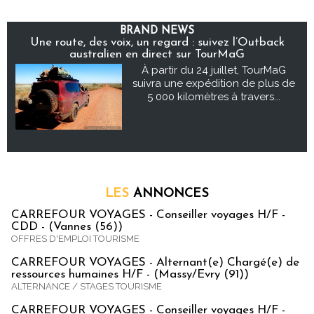
BRAND NEWS
Une route, des voix, un regard : suivez l’Outback
australien en direct sur TourMaG
À partir du 24 juillet, TourMaG
suivra une expédition de plus de
5 000 kilomètres à travers...
LES
ANNONCES
CARREFOUR VOYAGES - Conseiller voyages H/F -
CDD - (Vannes (56))
OFFRES D'EMPLOI TOURISME
CARREFOUR VOYAGES - Alternant(e) Chargé(e) de
ressources humaines H/F - (Massy/Evry (91))
ALTERNANCE / STAGES TOURISME
CARREFOUR VOYAGES - Conseiller voyages H/F -