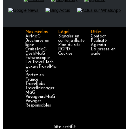
Nos médias
Légal
Utiles
AirMaG
Signaler un
Contact
Brochures en
contenu illicite
Publicité
ligne
Plan du site
Agenda
CruiseMaG
RGPD
La presse en
DestiMaG
Cookies
parle
Futuroscopie
La Travel Tech
LuxuryTravelMa
G
Partez en
France
TravelJobs
TravelManager
MaG
VoyageursMaG
Voyages
Responsables
Site certifié