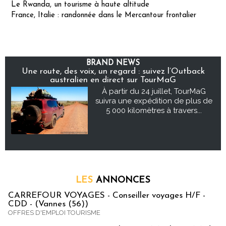
Le Rwanda, un tourisme à haute altitude
France, Italie : randonnée dans le Mercantour frontalier
BRAND NEWS
Une route, des voix, un regard : suivez l’Outback
australien en direct sur TourMaG
À partir du 24 juillet, TourMaG
suivra une expédition de plus de
5 000 kilomètres à travers...
LES
ANNONCES
CARREFOUR VOYAGES - Conseiller voyages H/F -
CDD - (Vannes (56))
OFFRES D'EMPLOI TOURISME