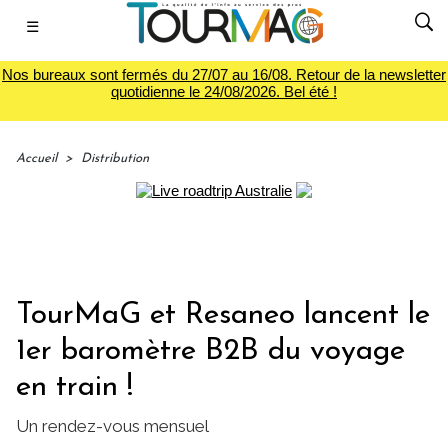
☰
Nos bureaux sont fermés du 27/07 au 16/08. Retour de la newsletter
quotidienne le 24/08/2026. Bel été !
Accueil
>
Distribution
TourMaG et Resaneo lancent le
1er baromètre B2B du voyage
en train !
Un rendez-vous mensuel