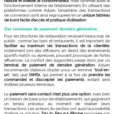
rassure et fidélise le consommateur
, mais optimise aussi le
fonctionnement interne de l’établissement. En utilisant des
plateformes comme Adyen, l’ensemble des transactions
de conversion sont ainsi regroupées en un
unique tableau
de bord facile d’accès et pratique d’utilisation
.
Des terminaux de paiement dernière génération
Pour les structures de restauration recevant beaucoup de
public, comme les bars et restaurants, il est important de
faciliter au maximum les transactions de la clientèle
,
notamment lors des diffusions en direct des événements
sportifs match ou épreuves, pouvant provoquer de fortes
affluences. Le confort des supporters passe donc par un
terminal de paiement de dernière génération.
Adyen
recommande d’ailleurs d’opter pour un terminal “
tout-en-
un
”, tels que
l’AMS1
, qui permet à la fois de
prendre les
commandes et d’accepter les paiements
, évitant ainsi
d’utiliser plusieurs terminaux.
Le
paiement sans contact n’est plus une option
, mais bien
un besoin de base pour les établissements, qui gagneront
un temps précieux au moment de réaliser leurs
transactions. Les acteurs du secteur ont aussi la possibilité
d’utiliser la solution
Tap to Pay sur iPhone
proposée par