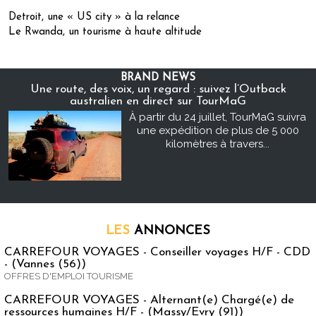
Detroit, une « US city » à la relance
Le Rwanda, un tourisme à haute altitude
BRAND NEWS
Une route, des voix, un regard : suivez l’Outback
australien en direct sur TourMaG
À partir du 24 juillet, TourMaG suivra
une expédition de plus de 5 000
kilomètres à travers...
LES
ANNONCES
CARREFOUR VOYAGES - Conseiller voyages H/F - CDD
- (Vannes (56))
OFFRES D'EMPLOI TOURISME
CARREFOUR VOYAGES - Alternant(e) Chargé(e) de
ressources humaines H/F - (Massy/Evry (91))