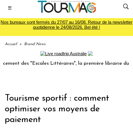
☰
Nos bureaux sont fermés du 27/07 au 16/08. Retour de la newsletter
quotidienne le 24/08/2026. Bel été !
Accueil
>
Brand News
t des "Escales Littéraires", la première librairie du voyage
Tourisme sportif : comment
optimiser vos moyens de
paiement