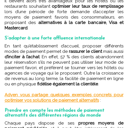
Il devient alors très avantageux pour les hôtels ou les
restaurants souhaitant
optimiser leur taux de remplissage
lors d’une période de forte demande d’accepter les
moyens de paiement favoris des consommateurs, en
proposant des
alternatives à la carte bancaire, Visa et
Mastercard
.
S’adapter à une forte affluence internationale
En tant qu’établissement d’accueil, proposer différents
modes de paiement permet de
rassurer le client
mais aussi
d’inciter à l’achat
. En effet, 57 % des clients abandonnent
leur réservation s'ils ne peuvent pas utiliser leur mode de
paiement favori, et préfèrent se tourner vers les hôtels ou
agences de voyage qui le proposent. Outre la croissance
de revenus au long terme, la facilité de paiement en ligne
ou en physique
fidélise également la clientèle
.
Adyen vous partage quelques exemples concrets pour
optimiser vos solutions de paiement alternatifs
:
Prendre en compte les méthodes de paiement
alternatifs des différentes régions du monde
Chaque pays dispose de ses
propres moyens de