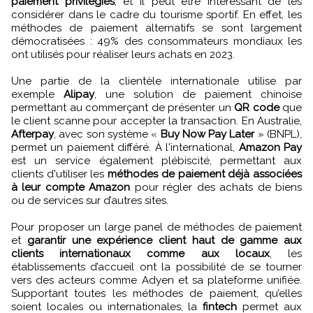
paiement privilégiés
, et il peut être intéressant de les
considérer dans le cadre du tourisme sportif. En effet, les
méthodes de paiement alternatifs se sont largement
démocratisées : 49% des consommateurs mondiaux les
ont utilisés pour réaliser leurs achats en 2023.
Une partie de la clientèle internationale utilise par
exemple
Alipay
, une solution de paiement chinoise
permettant au commerçant de présenter un
QR code
que
le client scanne pour accepter la transaction. En Australie,
Afterpay
, avec son système «
Buy Now Pay Later
» (BNPL),
permet un paiement différé. À l'international,
Amazon Pay
est un service également plébiscité, permettant aux
clients d'utiliser les
méthodes de paiement déjà associées
à leur compte Amazon
pour régler des achats de biens
ou de services sur d’autres sites.
Pour proposer un large panel de méthodes de paiement
et
garantir une expérience client haut de gamme aux
clients internationaux comme aux locaux
, les
établissements d’accueil ont la possibilité de se tourner
vers des acteurs comme Adyen et sa plateforme unifiée.
Supportant toutes les méthodes de paiement, qu’elles
soient locales ou internationales, la
fintech
permet aux