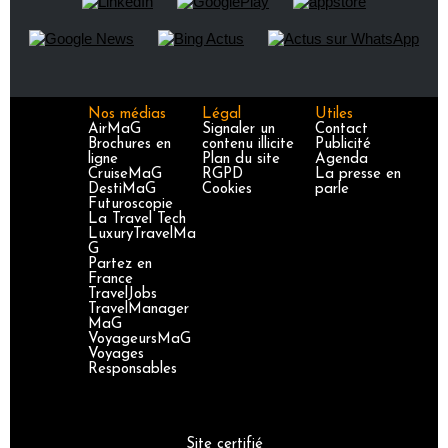
Nos médias
Légal
Utiles
AirMaG
Signaler un
Contact
Brochures en
contenu illicite
Publicité
ligne
Plan du site
Agenda
CruiseMaG
RGPD
La presse en
DestiMaG
Cookies
parle
Futuroscopie
La Travel Tech
LuxuryTravelMa
G
Partez en
France
TravelJobs
TravelManager
MaG
VoyageursMaG
Voyages
Responsables
Site certifié