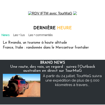
DERNIÈRE
HEURE
News
Les + lus
Les + commentés
Le Rwanda, un tourisme à haute altitude
France, Italie : randonnée dans le Mercantour frontalier
BRAND NEWS
Une route, des voix, un regard : suivez l’Outback
australien en direct sur TourMaG
À partir du 24 juillet, TourMaG suivra
une expédition de plus de 5 000
kilomètres à travers...