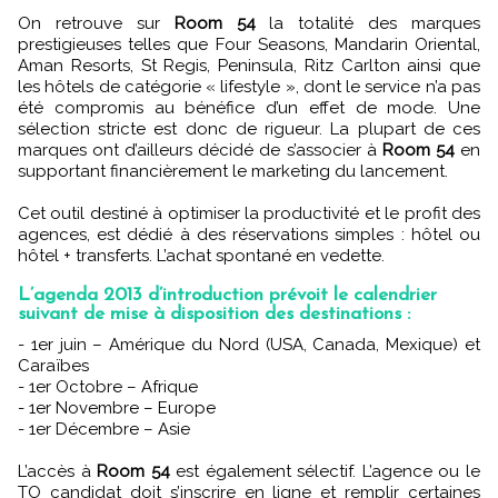
On retrouve sur
Room 54
la totalité des marques
prestigieuses telles que Four Seasons, Mandarin Oriental,
Aman Resorts, St Regis, Peninsula, Ritz Carlton ainsi que
les hôtels de catégorie « lifestyle », dont le service n’a pas
été compromis au bénéfice d’un effet de mode. Une
sélection stricte est donc de rigueur. La plupart de ces
marques ont d’ailleurs décidé de s’associer à
Room 54
en
supportant financièrement le marketing du lancement.
Cet outil destiné à optimiser la productivité et le profit des
agences, est dédié à des réservations simples : hôtel ou
hôtel + transferts. L’achat spontané en vedette.
L’agenda 2013 d’introduction prévoit le calendrier
suivant de mise à disposition des destinations :
- 1er juin – Amérique du Nord (USA, Canada, Mexique) et
Caraïbes
- 1er Octobre – Afrique
- 1er Novembre – Europe
- 1er Décembre – Asie
L’accès à
Room 54
est également sélectif. L’agence ou le
TO candidat doit s’inscrire en ligne et remplir certaines