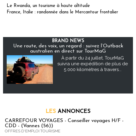
Le Rwanda, un tourisme à haute altitude
France, Italie : randonnée dans le Mercantour frontalier
BRAND NEWS
Une route, des voix, un regard : suivez l’Outback
australien en direct sur TourMaG
À partir du 24 juillet, TourMaG
suivra une expédition de plus de
5 000 kilomètres à travers...
LES
ANNONCES
CARREFOUR VOYAGES - Conseiller voyages H/F -
CDD - (Vannes (56))
OFFRES D'EMPLOI TOURISME