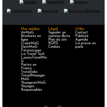
Nos médias
Légal
Utiles
AirMaG
Signaler un
Contact
Brochures en
contenu illicite
Publicité
ligne
Plan du site
Agenda
CruiseMaG
RGPD
La presse en
DestiMaG
Cookies
parle
Futuroscopie
La Travel Tech
LuxuryTravelMa
G
Partez en
France
TravelJobs
TravelManager
MaG
VoyageursMaG
Voyages
Responsables