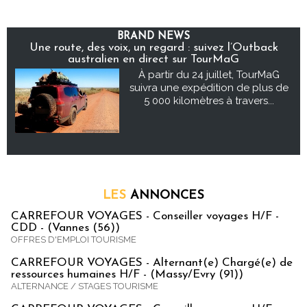
BRAND NEWS
Une route, des voix, un regard : suivez l’Outback
australien en direct sur TourMaG
À partir du 24 juillet, TourMaG
suivra une expédition de plus de
5 000 kilomètres à travers...
LES
ANNONCES
CARREFOUR VOYAGES - Conseiller voyages H/F -
CDD - (Vannes (56))
OFFRES D'EMPLOI TOURISME
CARREFOUR VOYAGES - Alternant(e) Chargé(e) de
ressources humaines H/F - (Massy/Evry (91))
ALTERNANCE / STAGES TOURISME