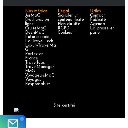
Nos médias
Légal
Utiles
AirMaG
Signaler un
Contact
Brochures en
contenu illicite
Publicité
ligne
Plan du site
Agenda
CruiseMaG
RGPD
La presse en
DestiMaG
Cookies
parle
Futuroscopie
La Travel Tech
LuxuryTravelMa
G
Partez en
France
TravelJobs
TravelManager
MaG
VoyageursMaG
Voyages
Responsables
Site certifié