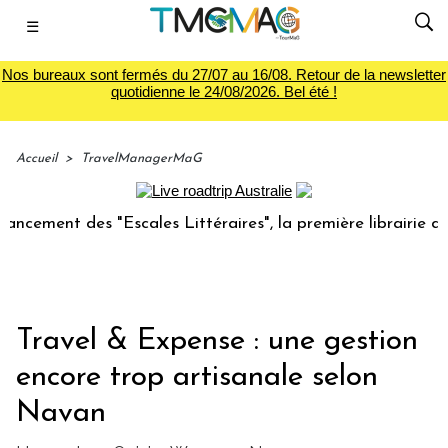
☰
Nos bureaux sont fermés du 27/07 au 16/08. Retour de la newsletter
quotidienne le 24/08/2026. Bel été !
Accueil
>
TravelManagerMaG
ent des "Escales Littéraires", la première librairie du voya
Travel & Expense : une gestion
encore trop artisanale selon
Navan