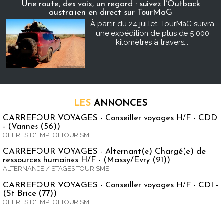
Une route, des voix, un regard : suivez l’Outback
australien en direct sur TourMaG
À partir du 24 juillet, TourMaG suivra
une expédition de plus de 5 000
kilomètres à travers...
LES
ANNONCES
CARREFOUR VOYAGES - Conseiller voyages H/F - CDD
- (Vannes (56))
OFFRES D'EMPLOI TOURISME
CARREFOUR VOYAGES - Alternant(e) Chargé(e) de
ressources humaines H/F - (Massy/Evry (91))
ALTERNANCE / STAGES TOURISME
CARREFOUR VOYAGES - Conseiller voyages H/F - CDI -
(St Brice (77))
OFFRES D'EMPLOI TOURISME