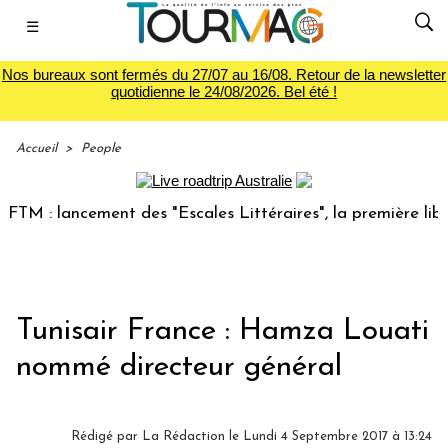
☰
Nos bureaux sont fermés du 27/07 au 16/08. Retour de la newsletter
quotidienne le 24/08/2026. Bel été !
Accueil
>
People
 : lancement des "Escales Littéraires", la première librairi
Tunisair France : Hamza Louati
nommé directeur général
Rédigé par
La Rédaction
le Lundi 4 Septembre 2017 à 13:24