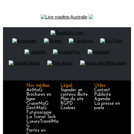
Nos médias
Légal
Utiles
AirMaG
Signaler un
Contact
Brochures en
contenu illicite
Publicité
ligne
Plan du site
Agenda
CruiseMaG
RGPD
La presse en
DestiMaG
Cookies
parle
Futuroscopie
La Travel Tech
LuxuryTravelMa
G
Partez en