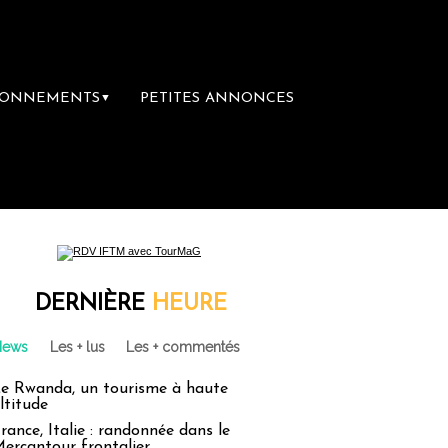
BONNEMENTS
PETITES ANNONCES
▼
DERNIÈRE
HEURE
News
Les + lus
Les + commentés
e Rwanda, un tourisme à haute
ltitude
rance, Italie : randonnée dans le
ercantour frontalier