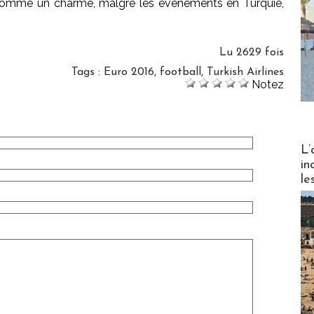
comme un charme, malgré les évènements en Turquie,
Lu 2629 fois
Tags
:
Euro 2016
,
football
,
Turkish Airlines
Notez
Partez
L’
in
le