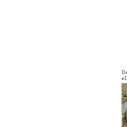
AirMa
Dr
e