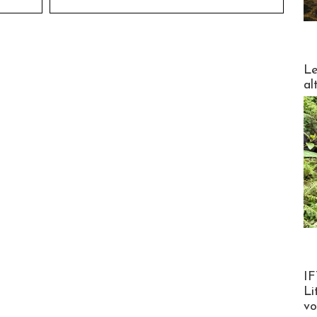
DESTI
Le
al
Product
IF
Li
v