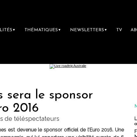
LITÉS
THÉMATIQUES
NEWSLETTERS
TV
A
▼
▼
▼
s sera le sponsor
uro 2016
rds de téléspectateurs
L
a
es est devenue le sponsor officiel de l’Euro 2016. Une
F
M