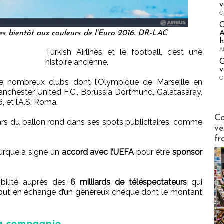
v
O
A
nes bientôt aux couleurs de l'Euro 2016. DR-LAC
h
A
Turkish Airlines et le football, c’est une
histoire ancienne.
C
v
O
 nombreux clubs dont l’Olympique de Marseille en
anchester United F.C., Borussia Dortmund, Galatasaray,
, et l’A.S. Roma.
Publi-n
Co
ars du ballon rond dans ses spots publicitaires, comme
ve
fr
turque a signé un
accord avec l’UEFA
pour être
sponsor
ibilité auprès des
6 milliards de téléspectateurs
qui
 tout en échange d’un généreux chèque dont le montant