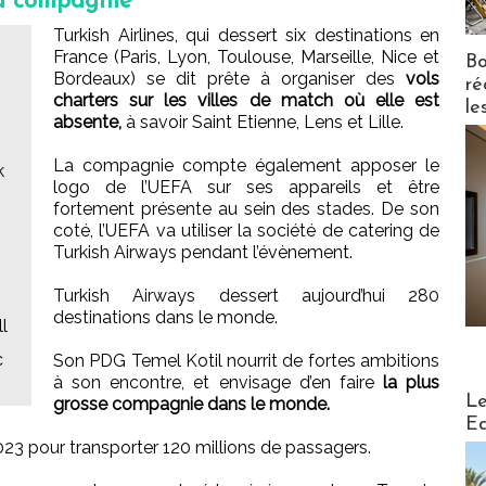
la compagnie
Turkish Airlines, qui dessert six destinations en
France (Paris, Lyon, Toulouse, Marseille, Nice et
Bo
Bordeaux) se dit prête à organiser des
vols
ré
charters sur les villes de match où elle est
le
absente,
à savoir Saint Etienne, Lens et Lille.
La compagnie compte également apposer le
k
logo de l’UEFA sur ses appareils et être
fortement présente au sein des stades. De son
coté, l’UEFA va utiliser la société de catering de
Turkish Airways pendant l’évènement.
Turkish Airways dessert aujourd’hui 280
destinations dans le monde.
l
c
Son PDG Temel Kotil nourrit de fortes ambitions
à son encontre, et envisage d’en faire
la plus
Distribu
Le
grosse compagnie dans le monde.
Ed
i 2023 pour transporter 120 millions de passagers.