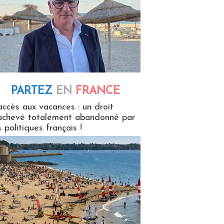
PARTEZ
EN
FRANCE
 en France
accès aux vacances : un droit
achevé totalement abandonné par
s politiques français !