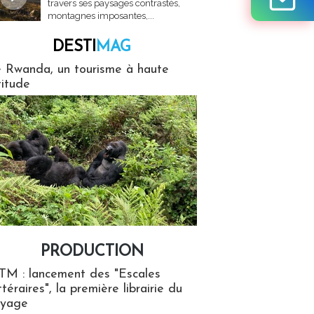
travers ses paysages contrastés,
montagnes imposantes,...
DESTI
MAG
MAG
 Rwanda, un tourisme à haute
titude
PRODUCTION
ion
TM : lancement des "Escales
ttéraires", la première librairie du
oyage