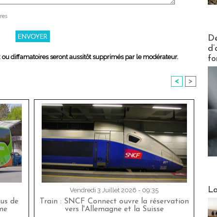
res
Actus V
De
d’
x ou diffamatoires seront aussitôt supprimés par le modérateur.
fo
<
>
Webinai
La
Vendredi 3 Juillet 2026 - 09:35
bus de
Train : SNCF Connect ouvre la réservation
me
vers l'Allemagne et la Suisse