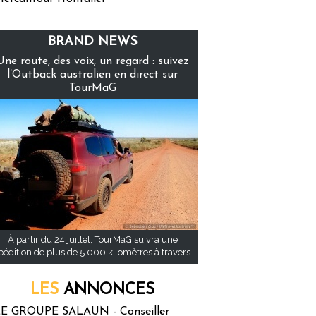
BRAND NEWS
Une route, des voix, un regard : suivez
l’Outback australien en direct sur
TourMaG
À partir du 24 juillet, TourMaG suivra une
pédition de plus de 5 000 kilomètres à travers...
LES
ANNONCES
E GROUPE SALAUN - Conseiller