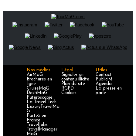
Nos médias
Légal
Utiles
AirMaG
Signaler un
Contact
Brochures en
contenu illicite
Publicité
ligne
Plan du site
Agenda
CruiseMaG
RGPD
La presse en
DestiMaG
Cookies
parle
Futuroscopie
La Travel Tech
LuxuryTravelMa
G
Partez en
France
TravelJobs
TravelManager
MaG