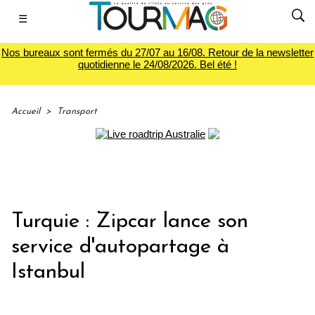
☰
Nos bureaux sont fermés du 27/07 au 16/08. Retour de la newsletter
quotidienne le 24/08/2026. Bel été !
Accueil
>
Transport
Turquie : Zipcar lance son
service d'autopartage à
Istanbul