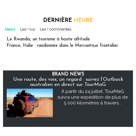
DERNIÈRE
HEURE
News
Les + lus
Les + commentés
Le Rwanda, un tourisme à haute altitude
France, Italie : randonnée dans le Mercantour frontalier
BRAND NEWS
Une route, des voix, un regard : suivez l’Outback
australien en direct sur TourMaG
À partir du 24 juillet, TourMaG
suivra une expédition de plus de
5 000 kilomètres à travers...