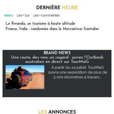
DERNIÈRE
HEURE
News
Les + lus
Les + commentés
Le Rwanda, un tourisme à haute altitude
France, Italie : randonnée dans le Mercantour frontalier
BRAND NEWS
Une route, des voix, un regard : suivez l’Outback
australien en direct sur TourMaG
À partir du 24 juillet, TourMaG
suivra une expédition de plus de
5 000 kilomètres à travers...
LES
ANNONCES