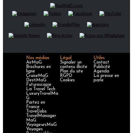
Nos médias
Légal
Utiles
AirMaG
Signaler un
Contact
Brochures en
contenu illicite
Publicité
ligne
Plan du site
Agenda
CruiseMaG
RGPD
La presse en
DestiMaG
Cookies
parle
Futuroscopie
La Travel Tech
LuxuryTravelMa
G
Partez en
France
TravelJobs
TravelManager
MaG
VoyageursMaG
Voyages