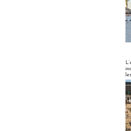
Partez
L’
in
le