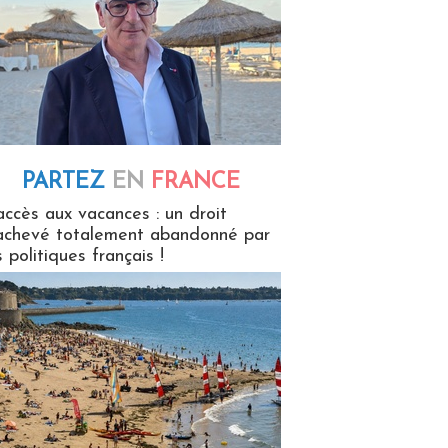
PARTEZ
EN
FRANCE
 en France
accès aux vacances : un droit
achevé totalement abandonné par
s politiques français !