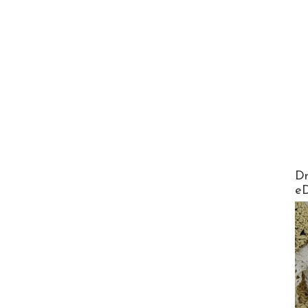
AirMa
Dr
e