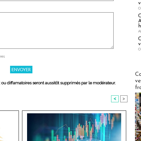
v
O
A
h
A
C
v
O
res
Publi-n
Co
ve
x ou diffamatoires seront aussitôt supprimés par le modérateur.
fr
<
>