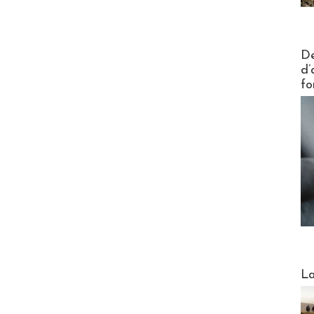
Actus V
De
d’
fo
Webinai
La