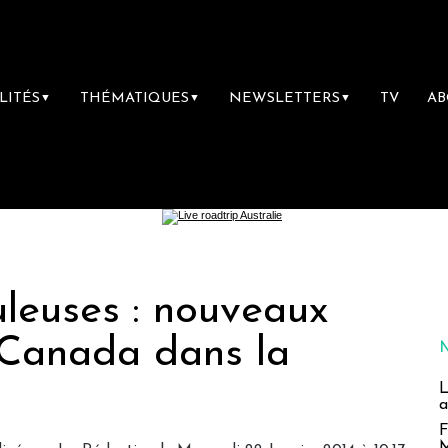
LITÉS
THÉMATIQUES
NEWSLETTERS
TV
A
▼
▼
▼
leuses : nouveaux
 Canada dans la
L
a
F
M