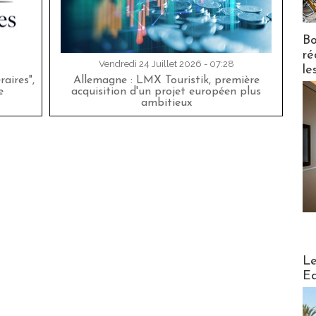
Bo
ré
Vendredi 24 Juillet 2026 - 07:28
le
aires",
Allemagne : LMX Touristik, première
e
acquisition d'un projet européen plus
ambitieux
Distribu
Le
Ed