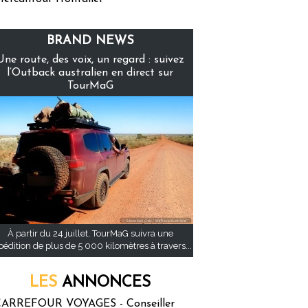
BRAND NEWS
Une route, des voix, un regard : suivez
l’Outback australien en direct sur
TourMaG
À partir du 24 juillet, TourMaG suivra une
pédition de plus de 5 000 kilomètres à travers...
LES
ANNONCES
ARREFOUR VOYAGES - Conseiller