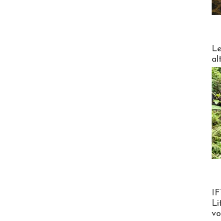
DESTI
Le
al
Product
IF
Li
v