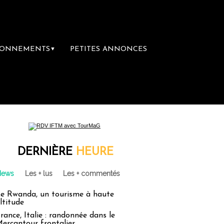
BONNEMENTS
PETITES ANNONCES
▼
DERNIÈRE
HEURE
News
Les + lus
Les + commentés
e Rwanda, un tourisme à haute
ltitude
rance, Italie : randonnée dans le
ercantour frontalier