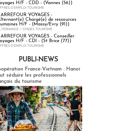
oyages H/F - CDD - (Vannes (56))
FFRES D'EMPLOI TOURISME
CARREFOUR VOYAGES -
lternant(e) Chargé(e) de ressources
umaines H/F - (Massy/Evry (91))
LTERNANCE / STAGES TOURISME
ARREFOUR VOYAGES - Conseiller
oyages H/F - CDI - (St Brice (77))
FFRES D'EMPLOI TOURISME
PUBLI-NEWS
ews
opération France-Vietnam : Hanoï
ut séduire les professionnels
ançais du tourisme