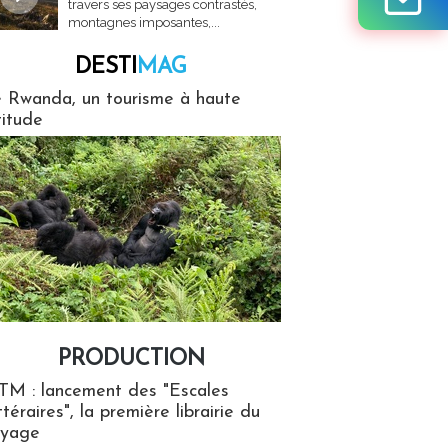
travers ses paysages contrastés,
montagnes imposantes,...
DESTI
MAG
MAG
 Rwanda, un tourisme à haute
titude
PRODUCTION
ion
TM : lancement des "Escales
ttéraires", la première librairie du
oyage