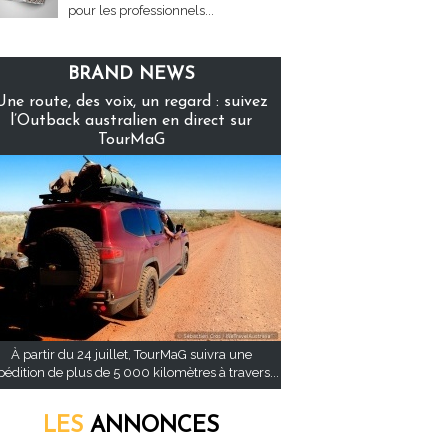
pour les professionnels...
BRAND NEWS
Une route, des voix, un regard : suivez
l’Outback australien en direct sur
TourMaG
À partir du 24 juillet, TourMaG suivra une
pédition de plus de 5 000 kilomètres à travers...
LES
ANNONCES