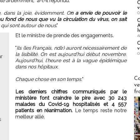
aite ardemment,
" a-t-il répondu.
C
v
e, dans la joie, évidemment. O
n a envie de pouvoir le
O
au fond de nous que vu la circulation du virus, on sait
qui sont autour de nous
."
A
h
Et le ministre de prende des engagements.
A
C
"
Ils (les Français, ndlr) auront nécessairement de
v
la lisibilité. On est aujourd'hui début novembre.
O
r
Aujourd'hui, l'heure est à la vague épidémique
dans nos hôpitaux.
Publi-n
Co
Chaque chose en son temps.
"
ve
fr
Les derniers chiffres communiqués par le
ministère font craindre le pire avec 30 243
malades du Covid-19 hospitalisés et 4 557
patients en réanimation.
Le temps reste notre
meilleur allié.
s