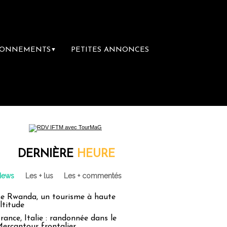
BONNEMENTS
PETITES ANNONCES
▼
première librairie du voyage
Le groupe Sai
DERNIÈRE
HEURE
News
Les + lus
Les + commentés
e Rwanda, un tourisme à haute
ltitude
rance, Italie : randonnée dans le
ercantour frontalier