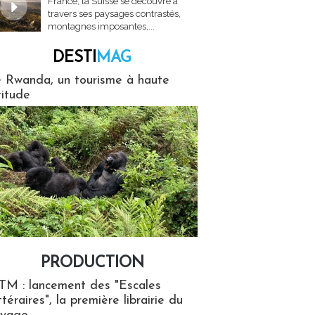
France, la Suisse se découvre à
travers ses paysages contrastés,
montagnes imposantes,...
DESTI
MAG
MAG
 Rwanda, un tourisme à haute
titude
PRODUCTION
ion
TM : lancement des "Escales
ttéraires", la première librairie du