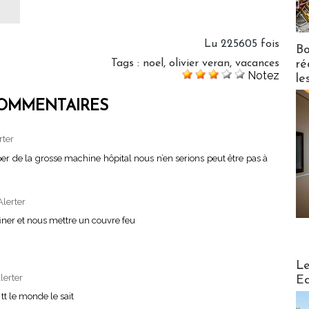
Lu 225605 fois
Bo
ré
Tags
:
noel
,
olivier veran
,
vacances
Notez
le
OMMENTAIRES
rter
per de la grosse machine hôpital nous n’en serions peut être pas à
Alerter
iner et nous mettre un couvre feu
Distribu
Le
lerter
Ed
tt le monde le sait