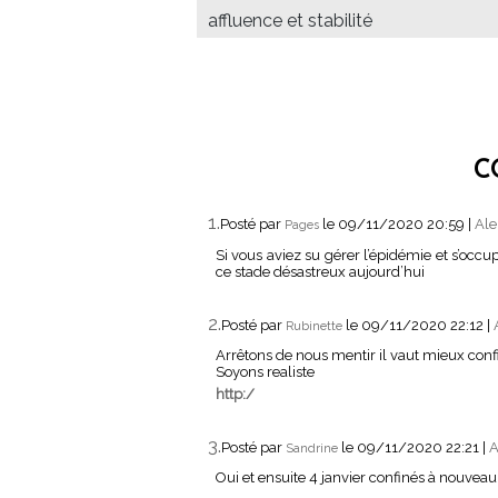
affluence et stabilité
C
1.
Posté par
le 09/11/2020 20:59
|
Ale
Pages
Si vous aviez su gérer l’épidémie et s’occu
ce stade désastreux aujourd’hui
2.
Posté par
le 09/11/2020 22:12
|
Rubinette
Arrêtons de nous mentir il vaut mieux conf
Soyons realiste
http:/
3.
Posté par
le 09/11/2020 22:21
|
A
Sandrine
Oui et ensuite 4 janvier confinés à nouveau 