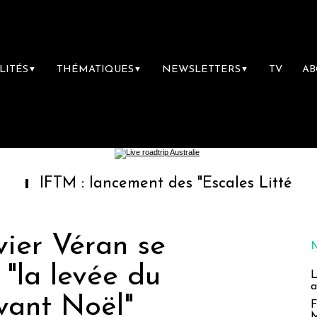
LITÉS
THÉMATIQUES
NEWSLETTERS
TV
A
▼
▼
▼
TM : lancement des "Escales Littéraires", la 
vier Véran se
"la levée du
L
a
vant Noël"
F
M