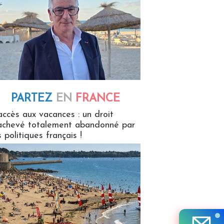
PARTEZ
EN
FRANCE
 en France
accès aux vacances : un droit
achevé totalement abandonné par
s politiques français !