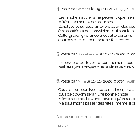
4.
Posté par
le 09/11/2020 23:34
|
A
Vergnes
Les mathématiciens ne peuvent que frémi
« frémissement » des courbes ...
L’analyse et surtout l’interprétation des
être confiées à des physiciens qui sont le 
Cette gravé ignorance a occulté certains r
courbes que l’on peut obtenir facilement.
5.
Posté par
le 10/11/2020 00:
Brunet annie
Impossible de lever le confinement pour
realistes ,vous croyez que le virus va dire ou
6.
Posté par
le 11/11/2020 00:34
|
Aler
Mimi
Couvre feu pour Noël ce serait bien, mais
plus de 100km serait une bonne chose
Même si ce n’est qu’une trêve et qu’on sait
Mais au moins passer des fêtes (même si on
Nouveau commentaire :
Nom * :