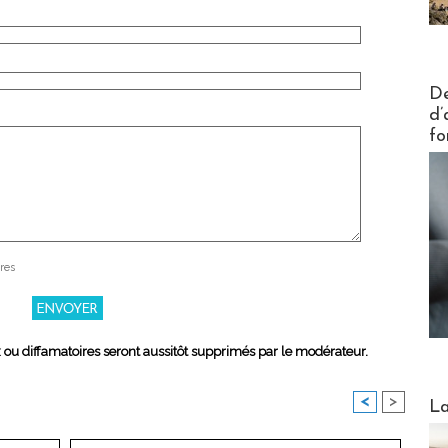
Actus V
De
d’
fo
res
x ou diffamatoires seront aussitôt supprimés par le modérateur.
Webinai
<
>
La