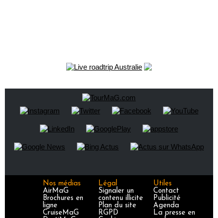
Nos médias
Légal
Utiles
AirMaG
Signaler un
Contact
Brochures en
contenu illicite
Publicité
ligne
Plan du site
Agenda
CruiseMaG
RGPD
La presse en