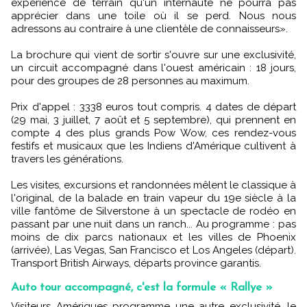
expérience de terrain qu'un internaute ne pourra pas
apprécier dans une toile où il se perd. Nous nous
adressons au contraire à une clientèle de connaisseurs».
La brochure qui vient de sortir s'ouvre sur une exclusivité,
un circuit accompagné dans l'ouest américain : 18 jours,
pour des groupes de 28 personnes au maximum.
Prix d'appel : 3338 euros tout compris. 4 dates de départ
(29 mai, 3 juillet, 7 août et 5 septembre), qui prennent en
compte 4 des plus grands Pow Wow, ces rendez-vous
festifs et musicaux que les Indiens d'Amérique cultivent à
travers les générations.
Les visites, excursions et randonnées mêlent le classique à
l'original, de la balade en train vapeur du 19e siècle à la
ville fantôme de Silverstone à un spectacle de rodéo en
passant par une nuit dans un ranch... Au programme : pas
moins de dix parcs nationaux et les villes de Phoenix
(arrivée), Las Vegas, San Francisco et Los Angeles (départ).
Transport British Airways, départs province garantis.
Auto tour accompagné, c'est la formule « Rallye »
Visiteurs Amériques programme une autre exclusivité, le